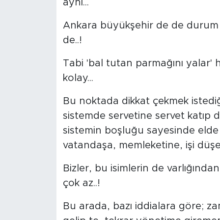
aynı...
Ankara büyükşehir de de durum b
de..!
Tabi 'bal tutan parmağını yalar' he
kolay...
Bu noktada dikkat çekmek istediği
sistemde servetine servet katıp d
sistemin boşluğu sayesinde elde e
vatandaşa, memleketine, işi düş
Bizler, bu isimlerin de varlığınd
çok az..!
Bu arada, bazı iddialara göre; za