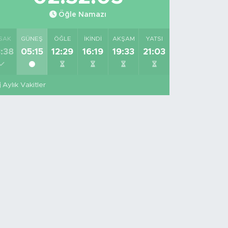
Öğle Namazı
SAK
GÜNEŞ
ÖĞLE
İKINDI
AKŞAM
YATSI
:38
05:15
12:29
16:19
19:33
21:03
Aylık Vakitler