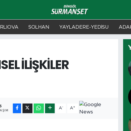
RLIOVA
SOLHAN
YAYLADERE-YEDİSU
ADAK
SEL İLİŞKİLER
5
-
+
A
A
AŞIM