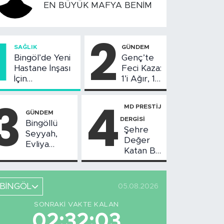
EN BÜYÜK MAFYA BENİM
1
2
SAĞLIK
GÜNDEM
Bingöl’de Yeni
Genç’te
Hastane İnşası
Feci Kaza:
İçin
1’i Ağır, 10
Değerlendirme
Yaralı
3
4
Toplantısı
MD PRESTİJ
Yapıldı
GÜNDEM
DERGİSİ
Bingöllü
Şehre
Seyyah,
Değer
Evliya
Katan Bir
Çelebi'nin
Birikim:
Bahsettiği
Burhan
Bingöl'deki
Arıkız
O Yeri
BİNGÖL
05.08.2026
Görüntüledi
SONRAKI VAKTE KALAN
02:32:02