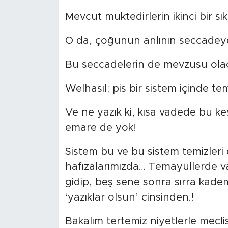
Mevcut muktedirlerin ikinci bir sık
O da, çoğunun anlının seccadeye
Bu seccadelerin de mevzusu olac
Welhasıl; pis bir sistem içinde te
Ve ne yazık ki, kısa vadede bu k
emare de yok!
Sistem bu ve bu sistem temizleri d
hafızalarımızda… Temayüllerde vat
gidip, beş sene sonra sırra kade
‘yazıklar olsun’ cinsinden.!
Bakalım tertemiz niyetlerle mecli