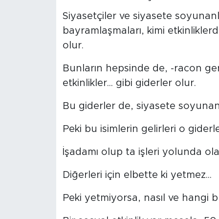
Siyasetçiler ve siyasete soyunanl
Spor
bayramlaşmaları, kimi etkinliklerd
Yaşam
olur.
Sağlık
Bunların hepsinde de, -racon ge
etkinlikler... gibi giderler olur.
Eğitim
Bu giderler de, siyasete soyunan i
Ekonomi
Peki bu isimlerin gelirleri o gider
Hava Durumu
İşadamı olup ta işleri yolunda ola
Tavz Der
Diğerleri için elbette ki yetmez...
Bingöl Kaza Haberleri
Peki yetmiyorsa, nasıl ve hangi b