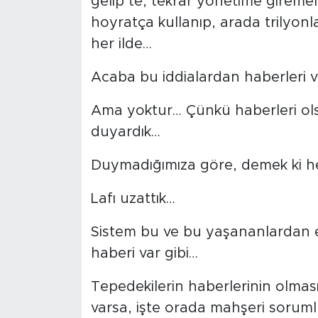
gelip te, tekrar yönetime gireme
hoyratça kullanıp, arada trilyon
her ilde…
Acaba bu iddialardan haberleri va
Ama yoktur… Çünkü haberleri ols
duyardık…
Duymadığımıza göre, demek ki h
Lafı uzattık…
Sistem bu ve bu yaşananlardan e
haberi var gibi…
Tepedekilerin haberlerinin olmas
varsa, işte orada mahşeri sorumlul