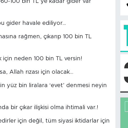
0-60-100 bin TL’ye kadar gider var
 gider havale ediliyor...
asına rağmen, çıkarıp 100 bin TL
k için neden 100 bin TL versin!
sa, Allah rızası için olacak…
için yüz bin liralara ‘evet’ denmesi neyin
a bir çıkar ilişkisi olma ihtimali var.!
er için değil, tüm siyasi iktidarlar için