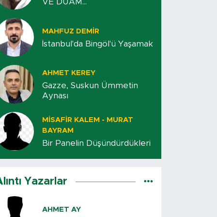
VE DUAM...
MAHFUZ DEMIR
İstanbul'da Bingöl'ü Yaşamak
AHMET KEREY
Gazze, Suskun Ümmetin
Aynası
MISAFIR KALEM - MURAT
BAYRAM
Bir Panelin Düşündürdükleri
Alıntı Yazarlar
AHMET AY