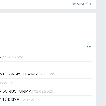
SONRAKI
..!
15.06.2026
İNE TAVSİYELERİMİZ
19.11.2025
.09.2025
RA SORUŞTURMA!
02.09.2025
Z TÜRKİYE
02.07.2025