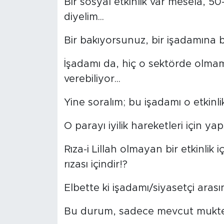
Bir sosyal etkinlik var mesela, 5
diyelim...
Bir bakıyorsunuz, bir işadamına bu
İşadamı da, hiç o sektörde olmam
verebiliyor...
Yine soralım; bu işadamı o etkinli
O parayı iyilik hareketleri için yap
Rıza-i Lillah olmayan bir etkinlik 
rızası içindir!?
Elbette ki işadamı/siyasetçi arasınd
Bu durum, sadece mevcut muktedirl