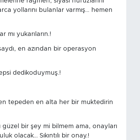
melerine rağmen, siyasi nüfuzlarını
larca yollarını bulanlar varmış… hemen
r mı yukarıların.!
aydı, en azından bir operasyon
epsi dedikoduymuş.!
n tepeden en alta her bir muktedirin
ı güzel bir şey mi bilmem ama, onayları
uk olacak… Sıkıntılı bir onay.!