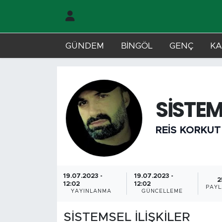
Gündem
Merkez Nöbetçi Eczaneler
GÜNDEM
BİNGÖL
GENÇ
KA
Genç
Merkez Hava Durumu
Solhan
Merkez Trafik Yoğunluk Haritası
SİSTEM
Karlıova
Süper Lig Puan Durumu ve Fikstür
REIS KORKUT
Adaklı-Kiğı
Tüm Manşetler
Yayladere-Yedisu
Son Dakika Haberleri
19.07.2023 -
19.07.2023 -
2
12:02
12:02
PAYL
MD Prestij Dergisi
Haber Arşivi
YAYINLANMA
GÜNCELLEME
Siyaset
SİSTEMSEL İLİŞKİLER