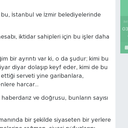
u, İstanbul ve İzmir belediyelerinde
İM
03
sabı, iktidar sahipleri için bu işler daha
m bir ayrıntı var ki, o da şudur; kimi bu
iyar diyar dolaşıp keyf eder, kimi de bu
ttiği serveti yine garibanlara,
enlere harcar…
an haberdarız ve doğrusu, bunların sayısı
manında bir şekilde siyaseten bir yerlere