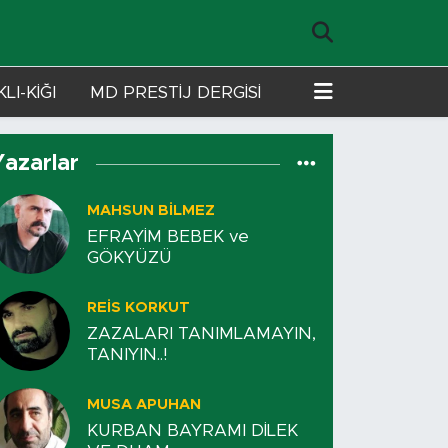
LI-KİĞI
MD PRESTİJ DERGİSİ
Yazarlar
MAHSUN BILMEZ
EFRAYİM BEBEK ve
GÖKYÜZÜ
REIS KORKUT
ZAZALARI TANIMLAMAYIN,
TANIYIN..!
MUSA APUHAN
KURBAN BAYRAMI DİLEK