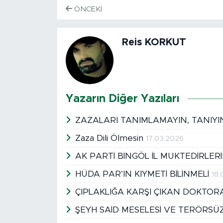
ÖNCEKI
Reis KORKUT
Yazarın Diğer Yazıları
ZAZALARI TANIMLAMAYIN, TANIYIN
Zaza Dili Ölmesin
17.03.2026
AK PARTİ BİNGÖL İL MUKTEDİRLER
HÜDA PAR’IN KIYMETİ BİLİNMELİ
18
ÇIPLAKLIĞA KARŞI ÇIKAN DOKTO
ŞEYH SAİD MESELESİ VE TERÖRSÜ