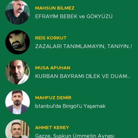
MAHSUN BILMEZ
EFRAYİM BEBEK ve GÖKYÜZÜ
REIS KORKUT
ZAZALARI TANIMLAMAYIN, TANIYIN..!
MUSA APUHAN
KURBAN BAYRAMI DİLEK VE DUAM...
MAHFUZ DEMIR
İstanbul'da Bingöl'ü Yaşamak
AHMET KEREY
Gazze, Suskun Ümmetin Aynası