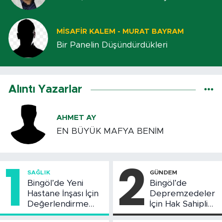
MISAFIR KALEM - MURAT BAYRAM
Bir Panelin Düşündürdükleri
Alıntı Yazarlar
AHMET AY
EN BÜYÜK MAFYA BENİM
1
2
SAĞLIK
GÜNDEM
Bingöl’de Yeni
Bingöl’de
Hastane İnşası İçin
Depremzedeler
Değerlendirme
İçin Hak Sahipliği
Toplantısı Yapıldı
Askı Süreci