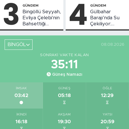
3
4
Başladı
GÜNDEM
GÜNDEM
Bingöllü Seyyah,
Gülbahar
Evliya Çelebi'nin
Barajı’nda Su
Bahsettiği
Çekiliyor:
Bingöl'deki O
Piknikçi Sayısı
Yeri Görüntüledi
Azaldı
BİNGÖL
08.08.2026
SONRAKI VAKTE KALAN
35:11
Güneş Namazı
İMSAK
GÜNEŞ
ÖĞLE
03:42
05:18
12:29
İKINDI
AKŞAM
YATSI
16:18
19:30
20:59