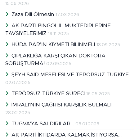
15.06.2026
Zaza Dili Ölmesin
17.03.2026
AK PARTİ BİNGÖL İL MUKTEDİRLERİNE
TAVSİYELERİMİZ
19.11.2025
HÜDA PAR’IN KIYMETİ BİLİNMELİ
18.09.2025
ÇIPLAKLIĞA KARŞI ÇIKAN DOKTORA
SORUŞTURMA!
02.09.2025
ŞEYH SAİD MESELESİ VE TERÖRSÜZ TÜRKİYE
02.07.2025
TERÖRSÜZ TÜRKİYE SÜRECİ
16.05.2025
İMRALI’NIN ÇAĞRISI KARŞILIK BULMALI
28.02.2025
TÜGVA'YA SALDIRILAR…
05.01.2025
AK PARTİ İKTİDARDA KALMAK İSTİYORSA…