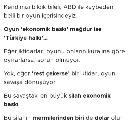
Kendimizi bildik bileli, ABD ile kaybedeni
Spor
belli bir oyun içerisindeyiz.
Yaşam
Oyun ‘ekonomik baskı’ mağdur ise
‘Türkiye halkı’…
Sağlık
Eğer iktidarlar, oyunu onların kuralına göre
Eğitim
oynarlarsa, sorun olmuyor.
Ekonomi
Yok, eğer
‘rest çekerse’
bir iktidar, oyun
savaşa dönüşüyor.
Hava Durumu
Bu savaştaki en büyük
silah
ekonomik
Tavz Der
baskı
…
Bingöl Kaza Haberleri
Bu silahın
mermilerinden biri
de
dolar
olur.