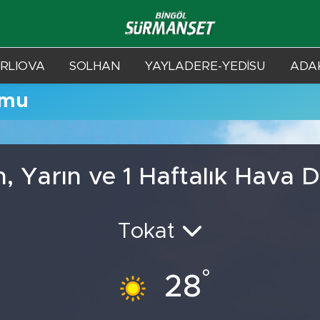
RLIOVA
SOLHAN
YAYLADERE-YEDİSU
ADAK
umu
n, Yarın ve 1 Haftalık Hava
Tokat
°
28