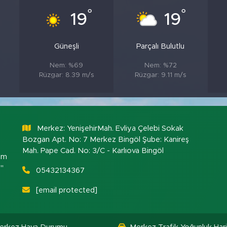
°
°
19
19
Güneşli
Parçalı Bulutlu
Nem: %69
Nem: %72
s
Rüzgar: 8.39 m/s
Rüzgar: 9.11 m/s
Merkez: YenişehirMah. Evliya Çelebi Sokak
Bozgan Apt. No: 7 Merkez Bingöl Şube: Kanireş
Mah. Pape Cad. No: 3/C - Karlıova Bingöl
om
."
05432134367
[email protected]