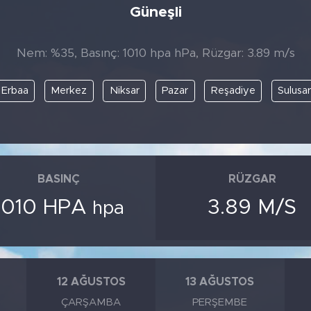
Güneşli
Nem: %35, Basınç: 1010 hpa hPa, Rüzgar: 3.89 m/s
Erbaa
Merkez
Niksar
Pazar
Reşadiye
Sulusa
BASINÇ
RÜZGAR
1010 HPA
3.89 M/S
hpa
12 AĞUSTOS
13 AĞUSTOS
ÇARŞAMBA
PERŞEMBE