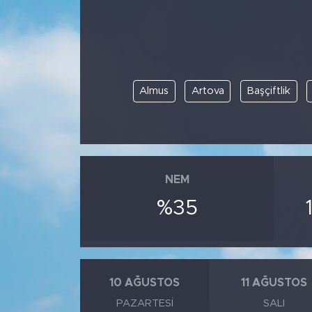
Spor
Yaşam
Almus
Artova
Başçiftlik
Sağlık
Eğitim
Ekonomi
NEM
Hava Durumu
%35
Tavz Der
Bingöl Kaza Haberleri
10 AĞUSTOS
11 AĞUSTOS
PAZARTESI
SALI