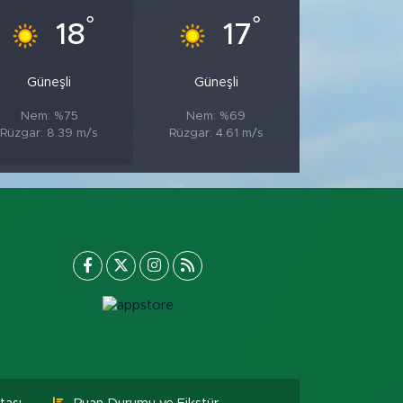
°
°
18
17
Güneşli
Güneşli
Nem: %75
Nem: %69
Rüzgar: 8.39 m/s
Rüzgar: 4.61 m/s