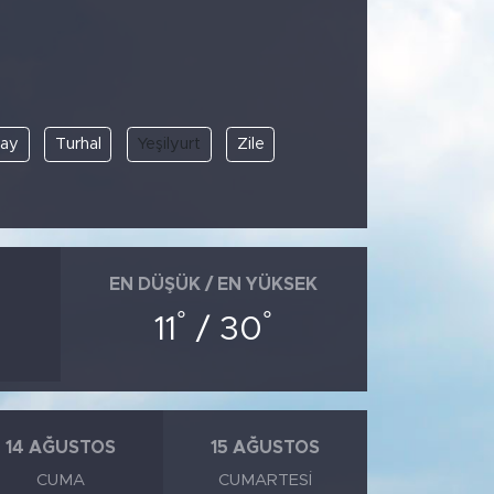
ray
Turhal
Yeşilyurt
Zile
EN DÜŞÜK / EN YÜKSEK
°
°
11
/ 30
14 AĞUSTOS
15 AĞUSTOS
CUMA
CUMARTESI