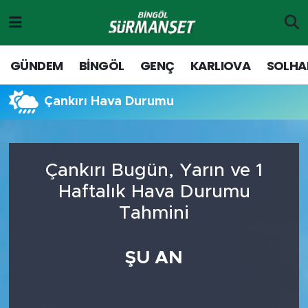
Gündem
Merkez Nöbetçi Eczaneler
GÜNDEM
BİNGÖL
GENÇ
KARLIOVA
SOLHA
Genç
Merkez Hava Durumu
Çankırı Hava Durumu
Solhan
Merkez Trafik Yoğunluk Haritası
Karlıova
Süper Lig Puan Durumu ve Fikstür
Çankırı Bugün, Yarın ve 1
Haftalık Hava Durumu
Adaklı-Kiğı
Tüm Manşetler
Tahmini
Yayladere-Yedisu
Son Dakika Haberleri
ŞU AN
MD Prestij Dergisi
Haber Arşivi
Siyaset