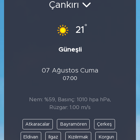
Çankırı
Spor
°
Yaşam
21
Sağlık
Güneşli
Eğitim
07 Ağustos Cuma
Ekonomi
07:00
Hava Durumu
Nem: %59, Basınç: 1010 hpa hPa,
Tavz Der
Rüzgar: 1.00 m/s
Bingöl Kaza Haberleri
Atkaracalar
Bayramören
Çerkeş
Eldivan
Ilgaz
Kızılırmak
Korgun