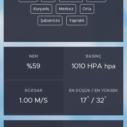
Kurşunlu
Merkez
Orta
Şabanözü
Yapraklı
NEM
BASINÇ
%59
1010 HPA
hpa
RÜZGAR
EN DÜŞÜK / EN YÜKSEK
°
°
1.00 M/S
17
/ 32