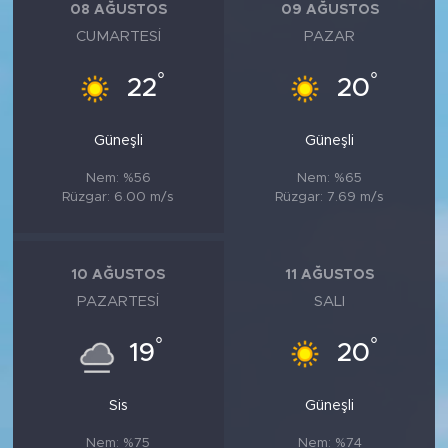
08 AĞUSTOS
09 AĞUSTOS
CUMARTESI
PAZAR
°
°
22
20
Güneşli
Güneşli
Nem: %56
Nem: %65
Rüzgar: 6.00 m/s
Rüzgar: 7.69 m/s
10 AĞUSTOS
11 AĞUSTOS
PAZARTESI
SALI
°
°
19
20
Sis
Güneşli
Nem: %75
Nem: %74