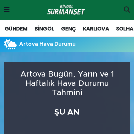
Gündem
Merkez Nöbetçi Eczaneler
GÜNDEM
BİNGÖL
GENÇ
KARLIOVA
SOLHA
Genç
Merkez Hava Durumu
Artova Hava Durumu
Solhan
Merkez Trafik Yoğunluk Haritası
Karlıova
Süper Lig Puan Durumu ve Fikstür
Artova Bugün, Yarın ve 1
Haftalık Hava Durumu
Adaklı-Kiğı
Tüm Manşetler
Tahmini
Yayladere-Yedisu
Son Dakika Haberleri
ŞU AN
MD Prestij Dergisi
Haber Arşivi
Siyaset