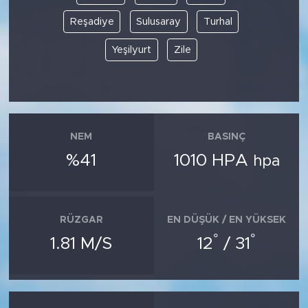
Reşadiye
Sulusaray
Turhal
Yeşilyurt
Zile
NEM
BASINÇ
%41
1010 HPA
hpa
RÜZGAR
EN DÜŞÜK / EN YÜKSEK
°
°
1.81 M/S
12
/ 31