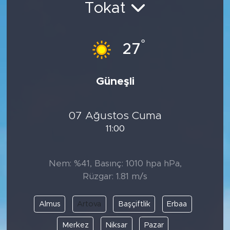
Tokat
Spor
°
Yaşam
27
Sağlık
Güneşli
Eğitim
07 Ağustos Cuma
Ekonomi
11:00
Hava Durumu
Nem: %41, Basınç: 1010 hpa hPa,
Tavz Der
Rüzgar: 1.81 m/s
Bingöl Kaza Haberleri
Almus
Artova
Başçiftlik
Erbaa
Merkez
Niksar
Pazar