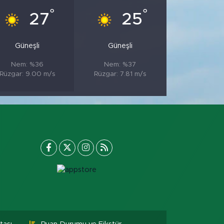
°
°
27
25
Güneşli
Güneşli
Nem: %36
Nem: %37
Rüzgar: 9.00 m/s
Rüzgar: 7.81 m/s