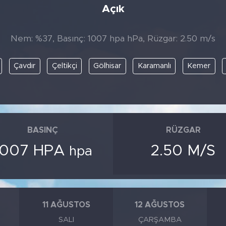
Açık
Nem: %37, Basınç: 1007 hpa hPa, Rüzgar: 2.50 m/s
Çavdır
Çeltikçi
Gölhisar
Karamanlı
Kemer
BASINÇ
RÜZGAR
1007 HPA
2.50 M/S
hpa
11 AĞUSTOS
12 AĞUSTOS
SALI
ÇARŞAMBA