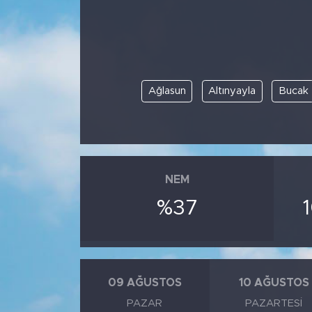
Spor
Yaşam
Ağlasun
Altınyayla
Bucak
Sağlık
Eğitim
Ekonomi
NEM
Hava Durumu
%37
Tavz Der
Bingöl Kaza Haberleri
09 AĞUSTOS
10 AĞUSTOS
PAZAR
PAZARTESI