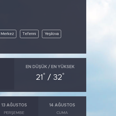
Merkez
Tefenni
Yeşilova
EN DÜŞÜK / EN YÜKSEK
°
°
21
/ 32
13 AĞUSTOS
14 AĞUSTOS
PERŞEMBE
CUMA