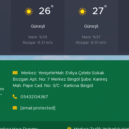
°
°
°
26
27
Güneşli
Güneşli
Nem: %39
Nem: %37
Rüzgar: 6.31 m/s
Rüzgar: 6.31 m/s
Merkez: YenişehirMah. Evliya Çelebi Sokak
Bozgan Apt. No: 7 Merkez Bingöl Şube: Kanireş
Mah. Pape Cad. No: 3/C - Karlıova Bingöl
om
."
05432134367
[email protected]