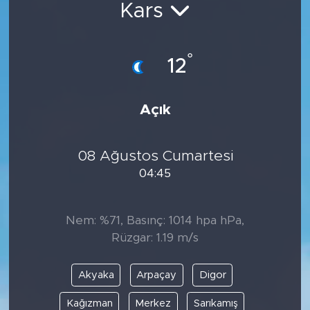
Kars
Spor
°
Yaşam
12
Sağlık
Açık
Eğitim
08 Ağustos Cumartesi
Ekonomi
04:45
Hava Durumu
Nem: %71, Basınç: 1014 hpa hPa,
Tavz Der
Rüzgar: 1.19 m/s
Bingöl Kaza Haberleri
Akyaka
Arpaçay
Digor
Kağızman
Merkez
Sarıkamış