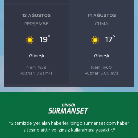
13 AĞUSTOS
14 AĞUSTOS
PERŞEMBE
CUMA
°
°
19
17
Güneşli
Güneşli
Nem: %58
Nem: %60
Rüzgar: 3.81 m/s
Rüzgar: 5.89 m/s
"Sitemizde yer alan haberler, bingolsurmanset.com haber
sitesine aittir ve izinsiz kullanılması yasaktır."