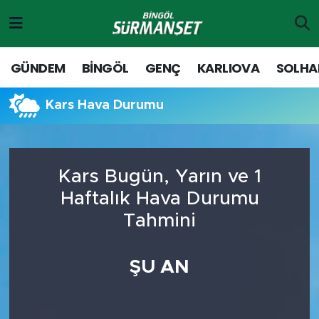
Gündem
Merkez Nöbetçi Eczaneler
GÜNDEM
BİNGÖL
GENÇ
KARLIOVA
SOLHA
Genç
Merkez Hava Durumu
Kars Hava Durumu
Solhan
Merkez Trafik Yoğunluk Haritası
Karlıova
Süper Lig Puan Durumu ve Fikstür
Kars Bugün, Yarın ve 1
Haftalık Hava Durumu
Adaklı-Kiğı
Tüm Manşetler
Tahmini
Yayladere-Yedisu
Son Dakika Haberleri
ŞU AN
MD Prestij Dergisi
Haber Arşivi
Siyaset