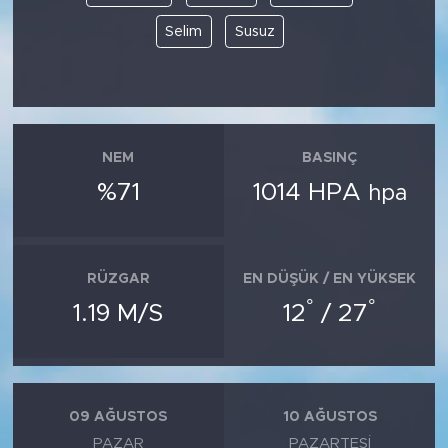
Selim
Susuz
NEM
BASINÇ
%71
1014 HPA
hpa
RÜZGAR
EN DÜŞÜK / EN YÜKSEK
°
°
1.19 M/S
12
/ 27
09 AĞUSTOS
10 AĞUSTOS
PAZAR
PAZARTESI