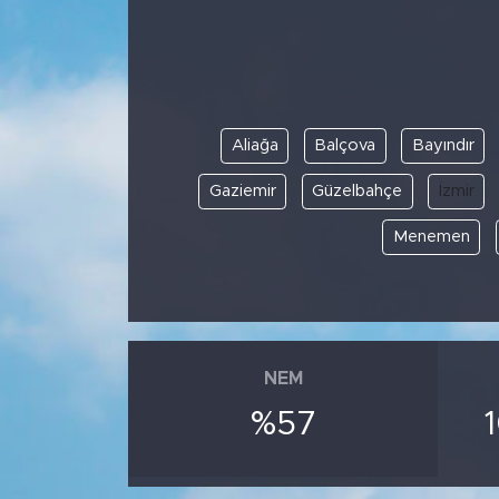
Spor
Yaşam
Aliağa
Balçova
Bayındır
Sağlık
Gaziemir
Güzelbahçe
İzmir
Eğitim
Menemen
Ekonomi
Hava Durumu
NEM
Tavz Der
%57
Bingöl Kaza Haberleri