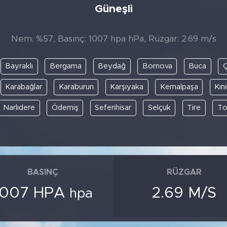
Güneşli
Nem: %57, Basınç: 1007 hpa hPa, Rüzgar: 2.69 m/s
Bayraklı
Bergama
Beydağ
Bornova
Buca
Karabağlar
Karaburun
Karşıyaka
Kemalpaşa
Kın
Narlıdere
Ödemiş
Seferihisar
Selçuk
Tire
To
BASINÇ
RÜZGAR
1007 HPA
2.69 M/S
hpa