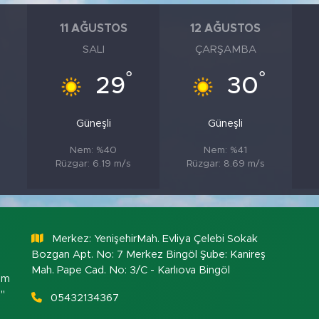
11 AĞUSTOS
12 AĞUSTOS
SALI
ÇARŞAMBA
°
°
°
29
30
Güneşli
Güneşli
Nem: %40
Nem: %41
Rüzgar: 6.19 m/s
Rüzgar: 8.69 m/s
Merkez: YenişehirMah. Evliya Çelebi Sokak
Bozgan Apt. No: 7 Merkez Bingöl Şube: Kanireş
Mah. Pape Cad. No: 3/C - Karlıova Bingöl
om
."
05432134367