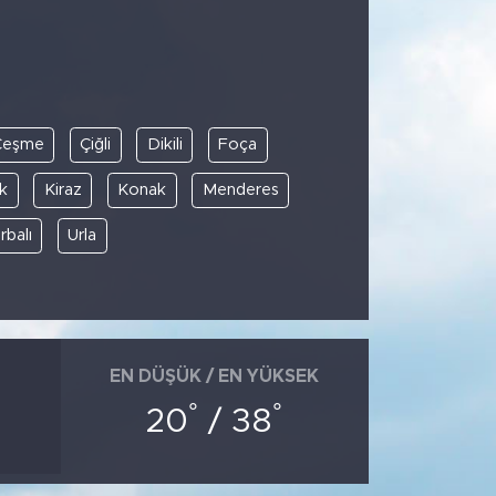
Çeşme
Çiğli
Dikili
Foça
ık
Kiraz
Konak
Menderes
rbalı
Urla
EN DÜŞÜK / EN YÜKSEK
°
°
20
/ 38