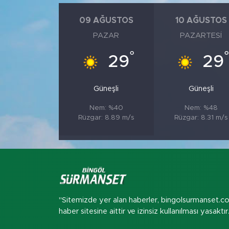
09 AĞUSTOS
10 AĞUSTOS
PAZAR
PAZARTESI
°
29
29
Güneşli
Güneşli
Nem: %40
Nem: %48
Rüzgar: 8.89 m/s
Rüzgar: 8.31 m/s
"Sitemizde yer alan haberler, bingolsurmanset.c
haber sitesine aittir ve izinsiz kullanılması yasaktır