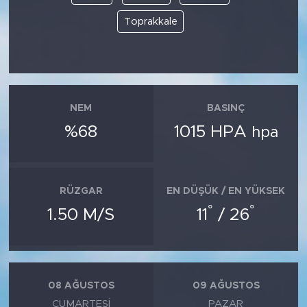
Toprakkale
NEM
BASINÇ
%68
1015 HPA
hpa
RÜZGAR
EN DÜŞÜK / EN YÜKSEK
°
°
1.50 M/S
11
/ 26
08 AĞUSTOS
09 AĞUSTOS
CUMARTESI
PAZAR