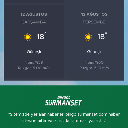
12 AĞUSTOS
13 AĞUSTOS
ÇARŞAMBA
PERŞEMBE
°
°
18
18
Güneşli
Güneşli
Nem: %59
Nem: %60
Rüzgar: 5.00 m/s
Rüzgar: 5.31 m/s
"Sitemizde yer alan haberler, bingolsurmanset.com haber
sitesine aittir ve izinsiz kullanılması yasaktır."