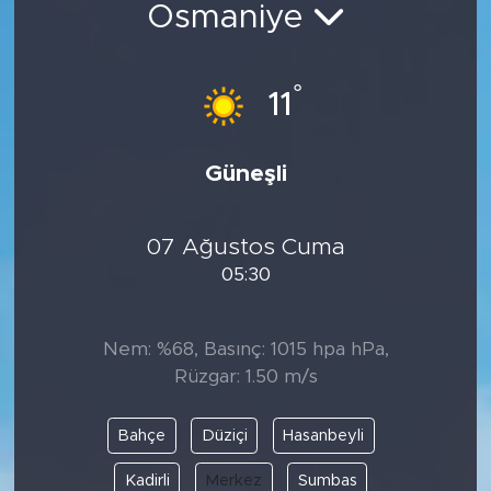
Osmaniye
Spor
°
Yaşam
11
Sağlık
Güneşli
Eğitim
07 Ağustos Cuma
Ekonomi
05:30
Hava Durumu
Nem: %68, Basınç: 1015 hpa hPa,
Tavz Der
Rüzgar: 1.50 m/s
Bingöl Kaza Haberleri
Bahçe
Düziçi
Hasanbeyli
Kadirli
Merkez
Sumbas