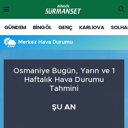
Gündem
Merkez Nöbetçi Eczaneler
GÜNDEM
BİNGÖL
GENÇ
KARLIOVA
SOLHA
Genç
Merkez Hava Durumu
Merkez Hava Durumu
Solhan
Merkez Trafik Yoğunluk Haritası
Karlıova
Süper Lig Puan Durumu ve Fikstür
Osmaniye Bugün, Yarın ve 1
Haftalık Hava Durumu
Adaklı-Kiğı
Tüm Manşetler
Tahmini
Yayladere-Yedisu
Son Dakika Haberleri
ŞU AN
MD Prestij Dergisi
Haber Arşivi
Siyaset