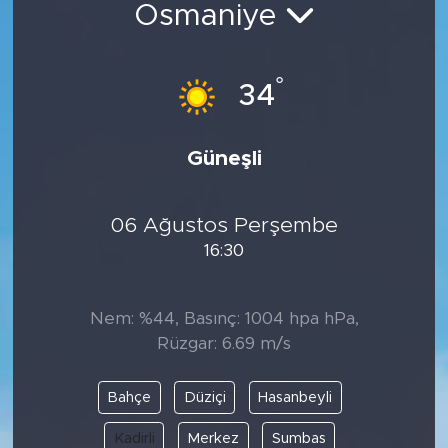
Osmaniye
Spor
°
Yaşam
34
Sağlık
Güneşli
Eğitim
06 Ağustos Perşembe
Ekonomi
16:30
Hava Durumu
Nem: %44, Basınç: 1004 hpa hPa,
Tavz Der
Rüzgar: 6.69 m/s
Bingöl Kaza Haberleri
Bahçe
Düziçi
Hasanbeyli
Kadirli
Merkez
Sumbas