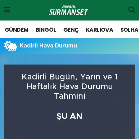
Gündem
Merkez Nöbetçi Eczaneler
GÜNDEM
BİNGÖL
GENÇ
KARLIOVA
SOLHA
Genç
Merkez Hava Durumu
Kadirli Hava Durumu
Solhan
Merkez Trafik Yoğunluk Haritası
Karlıova
Süper Lig Puan Durumu ve Fikstür
Kadirli Bugün, Yarın ve 1
Haftalık Hava Durumu
Adaklı-Kiğı
Tüm Manşetler
Tahmini
Yayladere-Yedisu
Son Dakika Haberleri
ŞU AN
MD Prestij Dergisi
Haber Arşivi
Siyaset