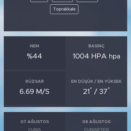
Toprakkale
NEM
BASINÇ
%44
1004 HPA
hpa
RÜZGAR
EN DÜŞÜK / EN YÜKSEK
°
°
6.69 M/S
21
/ 37
07 AĞUSTOS
08 AĞUSTOS
CUMA
CUMARTESI