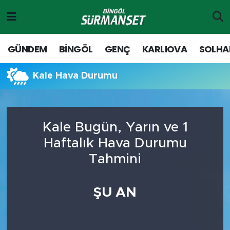
Gündem
Merkez Nöbetçi Eczaneler
GÜNDEM
BİNGÖL
GENÇ
KARLIOVA
SOLHA
Genç
Merkez Hava Durumu
Kale Hava Durumu
Solhan
Merkez Trafik Yoğunluk Haritası
Karlıova
Süper Lig Puan Durumu ve Fikstür
Kale Bugün, Yarın ve 1
Haftalık Hava Durumu
Adaklı-Kiğı
Tüm Manşetler
Tahmini
Yayladere-Yedisu
Son Dakika Haberleri
ŞU AN
MD Prestij Dergisi
Haber Arşivi
Siyaset