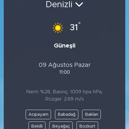
Denizli
Spor
°
Yaşam
31
Sağlık
Güneşli
Eğitim
09 Ağustos Pazar
Ekonomi
11:00
Hava Durumu
Nem: %28, Basınç: 1009 hpa hPa,
Tavz Der
Rüzgar: 2.69 m/s
Bingöl Kaza Haberleri
Acıpayam
Babadağ
Baklan
Bekilli
Beyağaç
Bozkurt