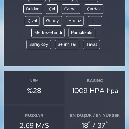
Buldan
Çal
Çameli
Çardak
Çivril
Güney
Honaz
Kale
Merkezefendi
Pamukkale
Sarayköy
Serinhisar
Tavas
NEM
BASINÇ
%28
1009 HPA
hpa
RÜZGAR
EN DÜŞÜK / EN YÜKSEK
°
°
2.69 M/S
18
/ 37