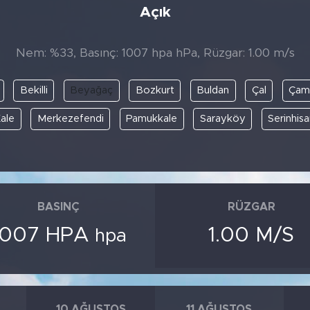
Açık
Nem: %33, Basınç: 1007 hpa hPa, Rüzgar: 1.00 m/s
Bekilli
Beyağaç
Bozkurt
Buldan
Çal
Çame
ale
Merkezefendi
Pamukkale
Sarayköy
Serinhisa
BASINÇ
RÜZGAR
1007 HPA
1.00 M/S
hpa
10 AĞUSTOS
11 AĞUSTOS