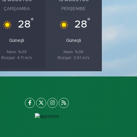
ÇARŞAMBA
PERŞEMBE
°
°
28
28
Güneşli
Güneşli
Nem: %39
Nem: %38
Rüzgar: 4.11 m/s
Rüzgar: 3.61 m/s