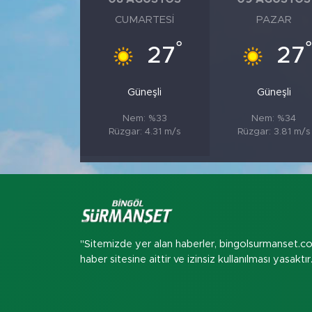
CUMARTESI
PAZAR
°
°
27
27
Güneşli
Güneşli
Nem: %33
Nem: %34
Rüzgar: 4.31 m/s
Rüzgar: 3.81 m/s
"Sitemizde yer alan haberler, bingolsurmanset.c
haber sitesine aittir ve izinsiz kullanılması yasaktır