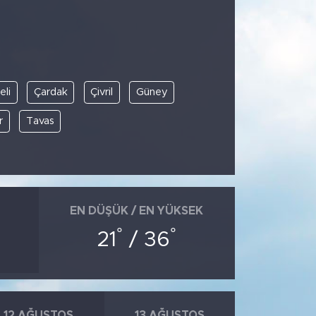
li
Çardak
Çivril
Güney
r
Tavas
EN DÜŞÜK / EN YÜKSEK
°
°
21
/ 36
12 AĞUSTOS
13 AĞUSTOS