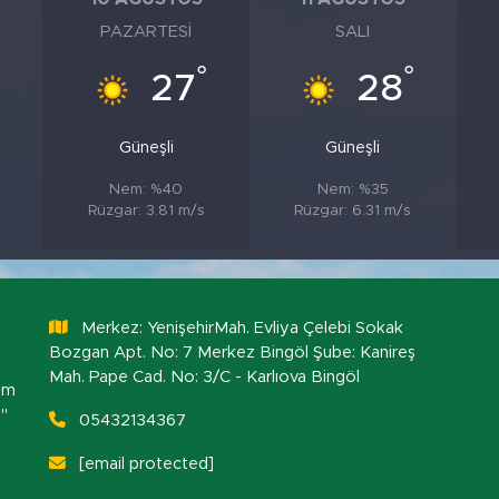
PAZARTESI
SALI
°
°
27
28
Güneşli
Güneşli
Nem: %40
Nem: %35
Rüzgar: 3.81 m/s
Rüzgar: 6.31 m/s
Merkez: YenişehirMah. Evliya Çelebi Sokak
Bozgan Apt. No: 7 Merkez Bingöl Şube: Kanireş
Mah. Pape Cad. No: 3/C - Karlıova Bingöl
om
."
05432134367
[email protected]