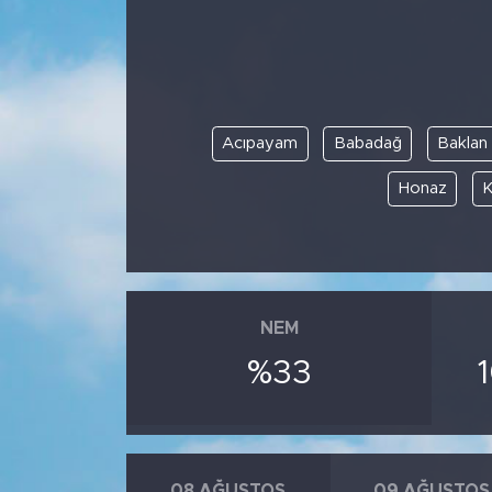
Spor
Yaşam
Acıpayam
Babadağ
Baklan
Sağlık
Honaz
K
Eğitim
Ekonomi
Hava Durumu
NEM
%33
Tavz Der
Bingöl Kaza Haberleri
08 AĞUSTOS
09 AĞUSTOS