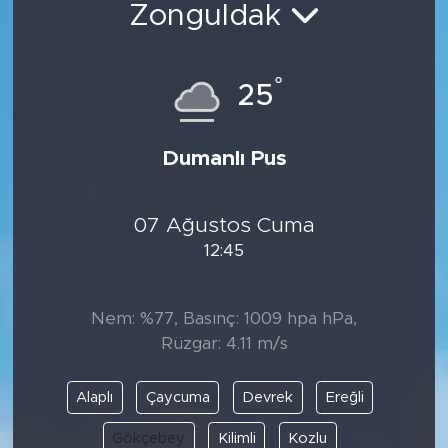
Zonguldak
Spor
°
Yaşam
25
Sağlık
Dumanlı Pus
Eğitim
07 Ağustos Cuma
Ekonomi
12:45
Hava Durumu
Nem: %77, Basınç: 1009 hpa hPa,
Tavz Der
Rüzgar: 4.11 m/s
Bingöl Kaza Haberleri
Alaplı
Çaycuma
Devrek
Ereğli
Gökçebey
Kilimli
Kozlu