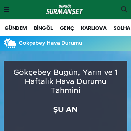
Gündem
Merkez Nöbetçi Eczaneler
GÜNDEM
BİNGÖL
GENÇ
KARLIOVA
SOLHA
Genç
Merkez Hava Durumu
Gökçebey Hava Durumu
Solhan
Merkez Trafik Yoğunluk Haritası
Karlıova
Süper Lig Puan Durumu ve Fikstür
Gökçebey Bugün, Yarın ve 1
Haftalık Hava Durumu
Adaklı-Kiğı
Tüm Manşetler
Tahmini
Yayladere-Yedisu
Son Dakika Haberleri
ŞU AN
MD Prestij Dergisi
Haber Arşivi
Siyaset