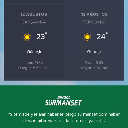
12 AĞUSTOS
13 AĞUSTOS
ÇARŞAMBA
PERŞEMBE
°
°
23
24
Güneşli
Güneşli
Nem: %75
Nem: %63
Rüzgar: 5.50 m/s
Rüzgar: 5.50 m/s
"Sitemizde yer alan haberler, bingolsurmanset.com haber
sitesine aittir ve izinsiz kullanılması yasaktır."