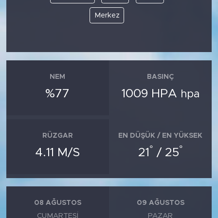
Merkez
NEM
BASINÇ
%77
1009 HPA
hpa
RÜZGAR
EN DÜŞÜK / EN YÜKSEK
°
°
4.11 M/S
21
/ 25
08 AĞUSTOS
09 AĞUSTOS
CUMARTESI
PAZAR