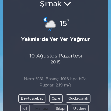
Şırnak
Spor
°
Yaşam
15
Sağlık
Yakınlarda Yer Yer Yağmur
Eğitim
10 Ağustos Pazartesi
Ekonomi
20:15
Hava Durumu
Nem: %81, Basınç: 1016 hpa hPa,
Tavz Der
Rüzgar: 2.19 m/s
Bingöl Kaza Haberleri
Beytüşşebap
Cizre
Güçlükonak
İdil
Merkez
Silopi
Uludere