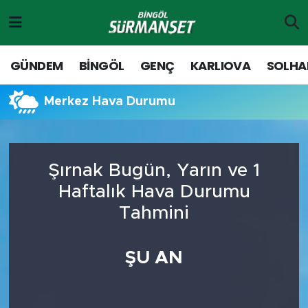
Gündem
Merkez Nöbetçi Eczaneler
GÜNDEM
BİNGÖL
GENÇ
KARLIOVA
SOLHA
Genç
Merkez Hava Durumu
Merkez Hava Durumu
Solhan
Merkez Trafik Yoğunluk Haritası
Karlıova
Süper Lig Puan Durumu ve Fikstür
Şırnak Bugün, Yarın ve 1
Haftalık Hava Durumu
Adaklı-Kiğı
Tüm Manşetler
Tahmini
Yayladere-Yedisu
Son Dakika Haberleri
ŞU AN
MD Prestij Dergisi
Haber Arşivi
Siyaset