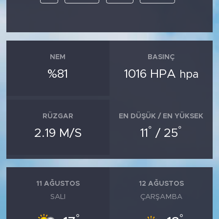
NEM
BASINÇ
%81
1016 HPA
hpa
RÜZGAR
EN DÜŞÜK / EN YÜKSEK
°
°
2.19 M/S
11
/ 25
11 AĞUSTOS
12 AĞUSTOS
SALI
ÇARŞAMBA
°
°