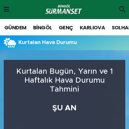
Gündem
Merkez Nöbetçi Eczaneler
GÜNDEM
BİNGÖL
GENÇ
KARLIOVA
SOLHA
Genç
Merkez Hava Durumu
Kurtalan Hava Durumu
Solhan
Merkez Trafik Yoğunluk Haritası
Karlıova
Süper Lig Puan Durumu ve Fikstür
Kurtalan Bugün, Yarın ve 1
Haftalık Hava Durumu
Adaklı-Kiğı
Tüm Manşetler
Tahmini
Yayladere-Yedisu
Son Dakika Haberleri
ŞU AN
MD Prestij Dergisi
Haber Arşivi
Siyaset