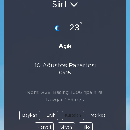
Siirt
Spor
°
Yaşam
23
Sağlık
Açık
Eğitim
10 Ağustos Pazartesi
Ekonomi
05:15
Hava Durumu
Nem: %35, Basınç: 1006 hpa hPa,
Tavz Der
Rüzgar: 1.69 m/s
Bingöl Kaza Haberleri
Baykan
Eruh
Kurtalan
Merkez
Pervari
Şirvan
Tillo