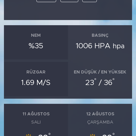
NEM
BASINÇ
%35
1006 HPA
hpa
RÜZGAR
EN DÜŞÜK / EN YÜKSEK
°
°
1.69 M/S
23
/ 36
11 AĞUSTOS
12 AĞUSTOS
SALI
ÇARŞAMBA
°
°