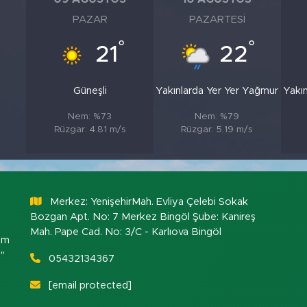
PAZAR
PAZARTESI
°
°
°
21
22
Güneşli
Yakınlarda Yer Yer Yağmur
Yakı
Nem: %73
Nem: %79
Rüzgar: 4.81 m/s
Rüzgar: 5.19 m/s
Merkez: YenişehirMah. Evliya Çelebi Sokak
Bozgan Apt. No: 7 Merkez Bingöl Şube: Kanireş
Mah. Pape Cad. No: 3/C - Karlıova Bingöl
om
."
05432134367
[email protected]