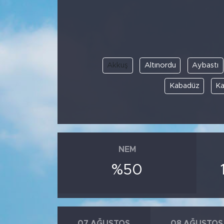
Spor
Yaşam
Akkuş
Altınordu
Aybastı
Sağlık
Kabadüz
Ka
Eğitim
Ekonomi
Hava Durumu
NEM
%50
Tavz Der
Bingöl Kaza Haberleri
07 AĞUSTOS
08 AĞUSTOS