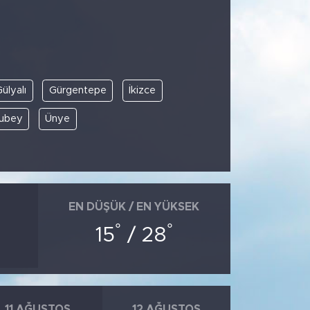
ülyalı
Gürgentepe
İkizce
lubey
Ünye
EN DÜŞÜK / EN YÜKSEK
°
°
15
/ 28
11 AĞUSTOS
12 AĞUSTOS