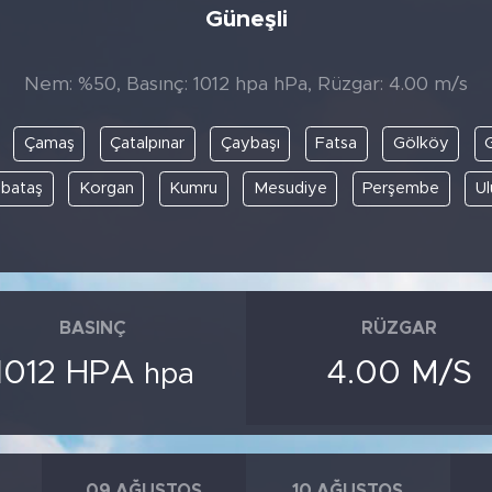
Güneşli
Nem: %50, Basınç: 1012 hpa hPa, Rüzgar: 4.00 m/s
Çamaş
Çatalpınar
Çaybaşı
Fatsa
Gölköy
G
bataş
Korgan
Kumru
Mesudiye
Perşembe
U
BASINÇ
RÜZGAR
1012 HPA
4.00 M/S
hpa
09 AĞUSTOS
10 AĞUSTOS