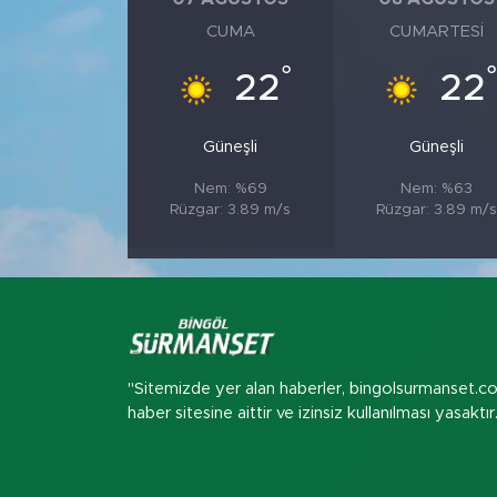
CUMA
CUMARTESI
°
22
22
Güneşli
Güneşli
Nem: %69
Nem: %63
Rüzgar: 3.89 m/s
Rüzgar: 3.89 m/s
"Sitemizde yer alan haberler, bingolsurmanset.c
haber sitesine aittir ve izinsiz kullanılması yasaktır