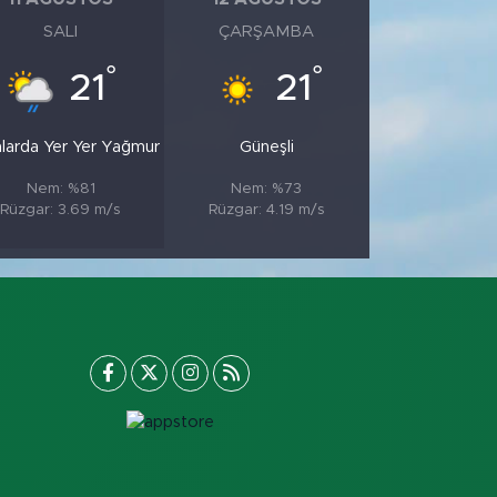
SALI
ÇARŞAMBA
°
°
21
21
nlarda Yer Yer Yağmur
Güneşli
Nem: %81
Nem: %73
Rüzgar: 3.69 m/s
Rüzgar: 4.19 m/s