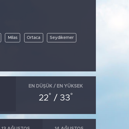
Milas
Ortaca
Seydikemer
EN DÜŞÜK / EN YÜKSEK
°
°
22
/ 33
13 AĞUSTOS
14 AĞUSTOS