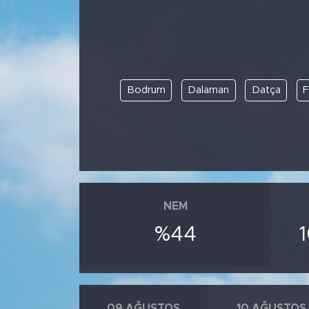
Spor
Yaşam
Bodrum
Dalaman
Datça
F
Sağlık
Eğitim
Ekonomi
Hava Durumu
NEM
%44
Tavz Der
Bingöl Kaza Haberleri
09 AĞUSTOS
10 AĞUSTOS