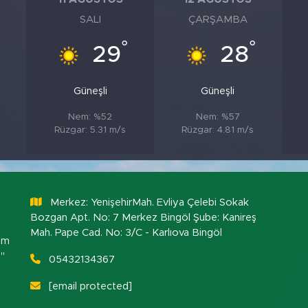
SALI
ÇARŞAMBA
°
°
°
29
28
Güneşli
Güneşli
Nem: %52
Nem: %57
Rüzgar: 5.31 m/s
Rüzgar: 4.81 m/s
Merkez: YenişehirMah. Evliya Çelebi Sokak
Bozgan Apt. No: 7 Merkez Bingöl Şube: Kanireş
Mah. Pape Cad. No: 3/C - Karlıova Bingöl
om
."
05432134367
[email protected]