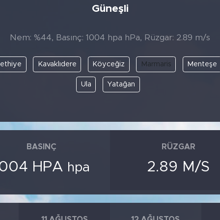
Güneşli
Nem: %44, Basınç: 1004 hpa hPa, Rüzgar: 2.89 m/s
ethiye
Kavaklıdere
Köyceğiz
Marmaris
Menteşe
Ula
Yatağan
BASINÇ
RÜZGAR
1004 HPA
2.89 M/S
hpa
11 AĞUSTOS
12 AĞUSTOS