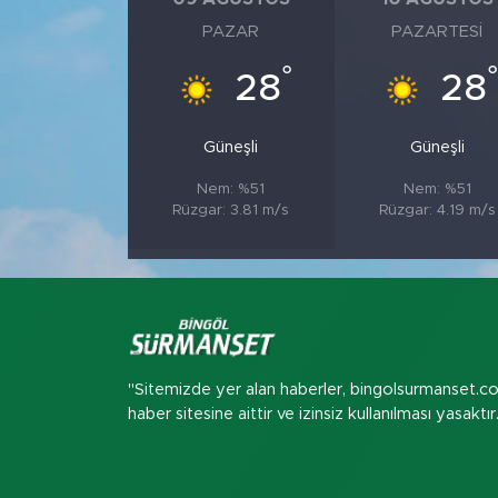
PAZAR
PAZARTESI
°
28
28
Güneşli
Güneşli
Nem: %51
Nem: %51
Rüzgar: 3.81 m/s
Rüzgar: 4.19 m/s
"Sitemizde yer alan haberler, bingolsurmanset.c
haber sitesine aittir ve izinsiz kullanılması yasaktır