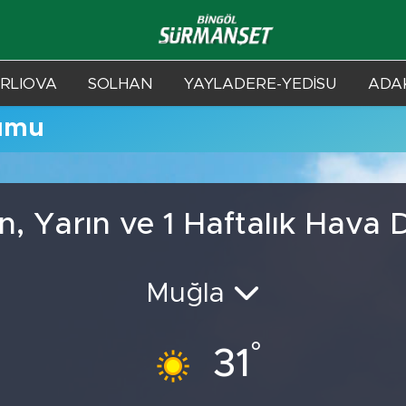
RLIOVA
SOLHAN
YAYLADERE-YEDİSU
ADAK
umu
, Yarın ve 1 Haftalık Hava
Muğla
°
31