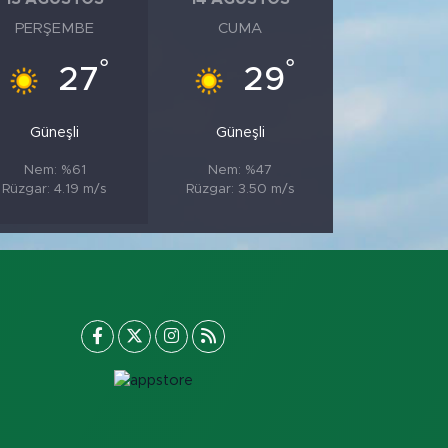
PERŞEMBE
CUMA
°
°
27
29
Güneşli
Güneşli
Nem: %61
Nem: %47
Rüzgar: 4.19 m/s
Rüzgar: 3.50 m/s