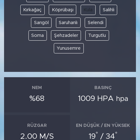
Kırkağaç
Köprübaşı
Kula
Salihli
Sarıgöl
Saruhanlı
Selendi
Soma
Şehzadeler
Turgutlu
Yunusemre
NEM
BASINÇ
%68
1009 HPA
hpa
RÜZGAR
EN DÜŞÜK / EN YÜKSEK
°
°
2.00 M/S
19
/ 34