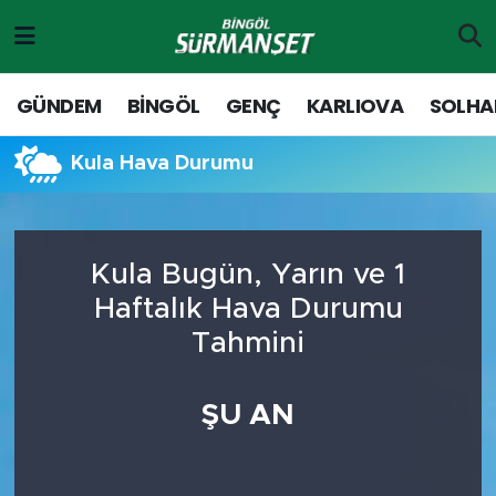
Gündem
Merkez Nöbetçi Eczaneler
GÜNDEM
BİNGÖL
GENÇ
KARLIOVA
SOLHA
Genç
Merkez Hava Durumu
Kula Hava Durumu
Solhan
Merkez Trafik Yoğunluk Haritası
Karlıova
Süper Lig Puan Durumu ve Fikstür
Kula Bugün, Yarın ve 1
Haftalık Hava Durumu
Adaklı-Kiğı
Tüm Manşetler
Tahmini
Yayladere-Yedisu
Son Dakika Haberleri
ŞU AN
MD Prestij Dergisi
Haber Arşivi
Siyaset