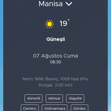
Manisa
Spor
°
Yaşam
19
Sağlık
Güneşli
Eğitim
07 Ağustos Cuma
Ekonomi
06:30
Hava Durumu
Nem: %68, Basınç: 1009 hpa hPa,
Tavz Der
Rüzgar: 2.00 m/s
Bingöl Kaza Haberleri
Ahmetli
Akhisar
Alaşehir
Demirci
Gölmarmara
Gördes