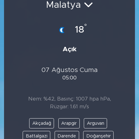
Malatya
Spor
°
Yaşam
18
Sağlık
Açık
Eğitim
07 Ağustos Cuma
Ekonomi
05:00
Hava Durumu
Nem: %42, Basınç: 1007 hpa hPa,
Tavz Der
Rüzgar: 1.61 m/s
Bingöl Kaza Haberleri
Akçadağ
Arapgir
Arguvan
Battalgazi
Darende
Doğanşehir