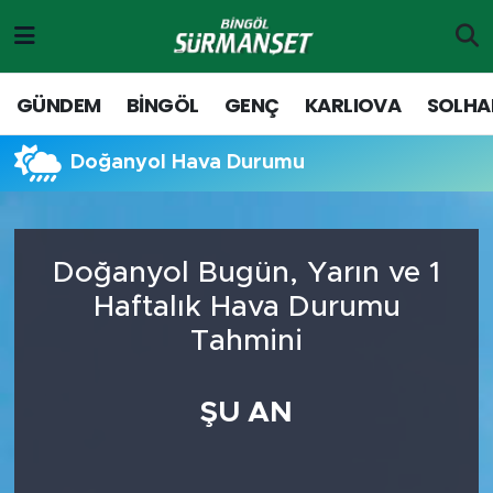
Gündem
Merkez Nöbetçi Eczaneler
GÜNDEM
BİNGÖL
GENÇ
KARLIOVA
SOLHA
Genç
Merkez Hava Durumu
Doğanyol Hava Durumu
Solhan
Merkez Trafik Yoğunluk Haritası
Karlıova
Süper Lig Puan Durumu ve Fikstür
Doğanyol Bugün, Yarın ve 1
Haftalık Hava Durumu
Adaklı-Kiğı
Tüm Manşetler
Tahmini
Yayladere-Yedisu
Son Dakika Haberleri
ŞU AN
MD Prestij Dergisi
Haber Arşivi
Siyaset