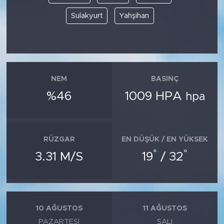
Sulakyurt
Yahşihan
NEM
BASINÇ
%46
1009 HPA
hpa
RÜZGAR
EN DÜŞÜK / EN YÜKSEK
°
°
3.31 M/S
19
/ 32
10 AĞUSTOS
11 AĞUSTOS
PAZARTESI
SALI