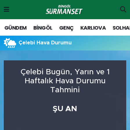
Gündem
Merkez Nöbetçi Eczaneler
GÜNDEM
BİNGÖL
GENÇ
KARLIOVA
SOLHA
Genç
Merkez Hava Durumu
Çelebi Hava Durumu
Solhan
Merkez Trafik Yoğunluk Haritası
Karlıova
Süper Lig Puan Durumu ve Fikstür
Çelebi Bugün, Yarın ve 1
Haftalık Hava Durumu
Adaklı-Kiğı
Tüm Manşetler
Tahmini
Yayladere-Yedisu
Son Dakika Haberleri
ŞU AN
MD Prestij Dergisi
Haber Arşivi
Siyaset