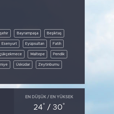
şehir
Bayrampaşa
Beşiktaş
Esenyurt
Eyüpsultan
Fatih
çükçekmece
Maltepe
Pendik
niye
Üsküdar
Zeytinburnu
EN DÜŞÜK / EN YÜKSEK
°
°
24
/ 30