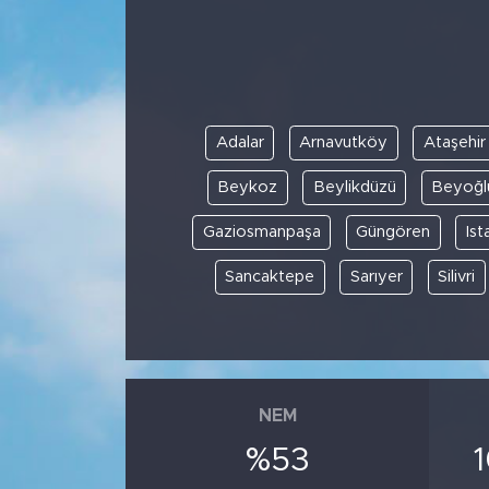
Spor
Yaşam
Adalar
Arnavutköy
Ataşehir
Sağlık
Beykoz
Beylikdüzü
Beyoğl
Eğitim
Gaziosmanpaşa
Güngören
Ist
Ekonomi
Sancaktepe
Sarıyer
Silivri
Hava Durumu
Tavz Der
NEM
Bingöl Kaza Haberleri
%53