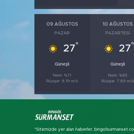
09 AĞUSTOS
10 AĞUSTOS
PAZAR
PAZARTESI
°
°
27
27
Güneşli
Güneşli
Nem: %71
Nem: %65
Rüzgar: 8.19 m/s
Rüzgar: 7.89 m/s
"Sitemizde yer alan haberler, bingolsurmanset.c