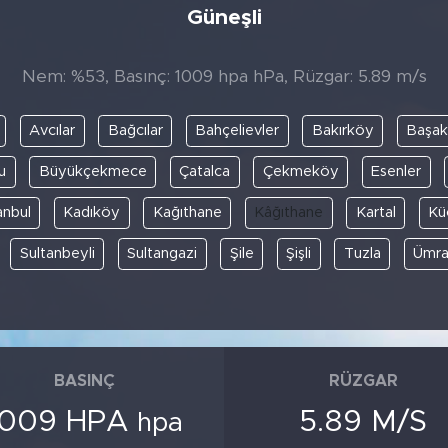
Güneşli
Nem: %53, Basınç: 1009 hpa hPa, Rüzgar: 5.89 m/s
Avcılar
Bağcılar
Bahçelievler
Bakırköy
Başak
u
Büyükçekmece
Çatalca
Çekmeköy
Esenler
anbul
Kadıköy
Kağıthane
Kâğıthane
Kartal
Kü
Sultanbeyli
Sultangazi
Şile
Şişli
Tuzla
Ümra
BASINÇ
RÜZGAR
1009 HPA
5.89 M/S
hpa