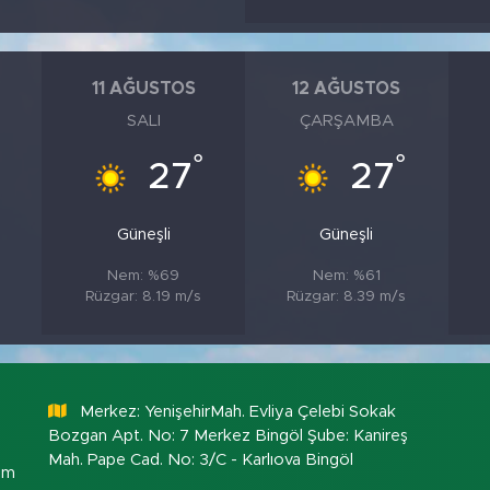
11 AĞUSTOS
12 AĞUSTOS
SALI
ÇARŞAMBA
°
°
27
27
Güneşli
Güneşli
Nem: %69
Nem: %61
Rüzgar: 8.19 m/s
Rüzgar: 8.39 m/s
Merkez: YenişehirMah. Evliya Çelebi Sokak
Bozgan Apt. No: 7 Merkez Bingöl Şube: Kanireş
Mah. Pape Cad. No: 3/C - Karlıova Bingöl
om