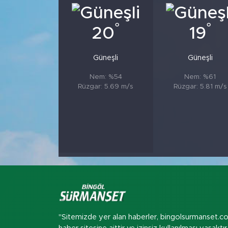
°
°
20
19
Güneşli
Güneşli
Nem: %54
Nem: %61
Rüzgar: 5.69 m/s
Rüzgar: 5.81 m/s
"Sitemizde yer alan haberler, bingolsurmanset.c