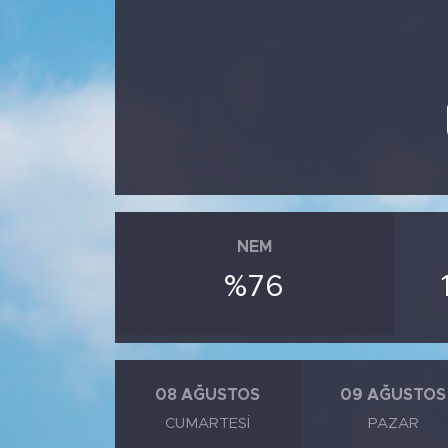
Spor
Yaşam
Sağlık
Eğitim
Ekonomi
NEM
%76
Hava Durumu
Tavz Der
Bingöl Kaza Haberleri
08 AĞUSTOS
09 AĞUSTOS
CUMARTESI
PAZAR