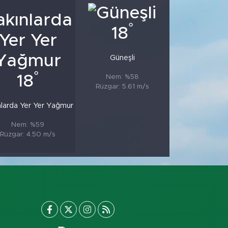
°
18
Güneşli
°
18
Nem: %58
Rüzgar: 5.61 m/s
nlarda Yer Yer Yağmur
Nem: %59
Rüzgar: 4.50 m/s