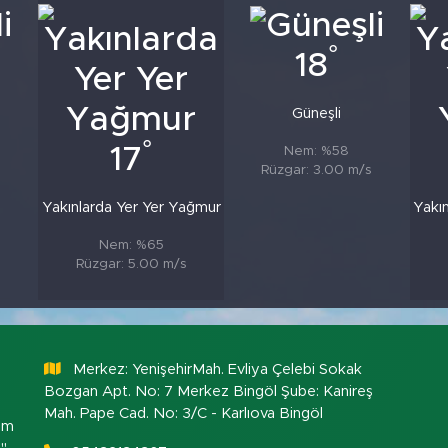
°
18
Güneşli
°
17
Nem: %58
Rüzgar: 3.00 m/s
Yakınlarda Yer Yer Yağmur
Yakı
Nem: %65
Rüzgar: 5.00 m/s
Merkez: YenişehirMah. Evliya Çelebi Sokak
Bozgan Apt. No: 7 Merkez Bingöl Şube: Kanireş
Mah. Pape Cad. No: 3/C - Karlıova Bingöl
om