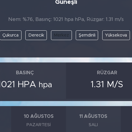
Güneşli
Nem: %76, Basınç: 1021 hpa hPa, Rüzgar: 1.31 m/s
Çukurca
Derecik
Merkez
Şemdinli
Yüksekova
BASINÇ
RÜZGAR
1021 HPA
1.31 M/S
hpa
10 AĞUSTOS
11 AĞUSTOS
PAZARTESI
SALI