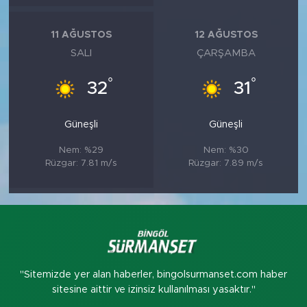
11 AĞUSTOS
12 AĞUSTOS
SALI
ÇARŞAMBA
°
°
32
31
Güneşli
Güneşli
Nem: %29
Nem: %30
Rüzgar: 7.81 m/s
Rüzgar: 7.89 m/s
"Sitemizde yer alan haberler, bingolsurmanset.com haber
sitesine aittir ve izinsiz kullanılması yasaktır."