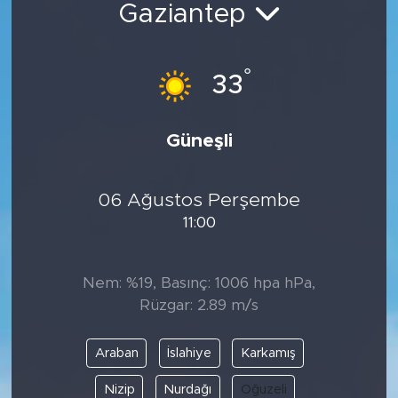
Gaziantep
Spor
°
Yaşam
33
Sağlık
Güneşli
Eğitim
06 Ağustos Perşembe
Ekonomi
11:00
Hava Durumu
Nem: %19, Basınç: 1006 hpa hPa,
Tavz Der
Rüzgar: 2.89 m/s
Bingöl Kaza Haberleri
Araban
İslahiye
Karkamış
Nizip
Nurdağı
Oğuzeli