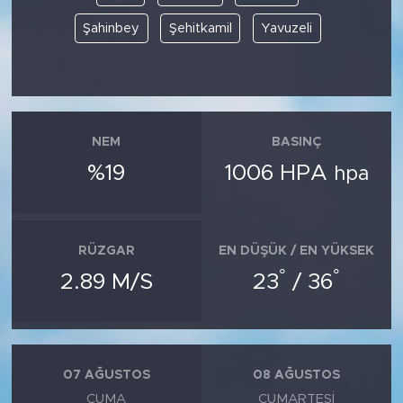
Şahinbey
Şehitkamil
Yavuzeli
NEM
BASINÇ
%19
1006 HPA
hpa
RÜZGAR
EN DÜŞÜK / EN YÜKSEK
°
°
2.89 M/S
23
/ 36
07 AĞUSTOS
08 AĞUSTOS
CUMA
CUMARTESI