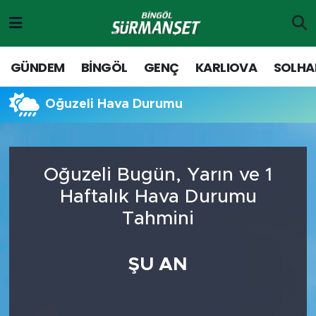
Gündem
Merkez Nöbetçi Eczaneler
GÜNDEM
BİNGÖL
GENÇ
KARLIOVA
SOLHA
Genç
Merkez Hava Durumu
Oğuzeli Hava Durumu
Solhan
Merkez Trafik Yoğunluk Haritası
Karlıova
Süper Lig Puan Durumu ve Fikstür
Oğuzeli Bugün, Yarın ve 1
Haftalık Hava Durumu
Adaklı-Kiğı
Tüm Manşetler
Tahmini
Yayladere-Yedisu
Son Dakika Haberleri
ŞU AN
MD Prestij Dergisi
Haber Arşivi
Siyaset