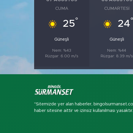
CUMA
CUMARTESI
°
25
24
Güneşli
Güneşli
Nem: %43
Nem: %44
Rüzgar: 6.00 m/s
Rüzgar: 8.39 m/s
"Sitemizde yer alan haberler, bingolsurmanset.c
haber sitesine aittir ve izinsiz kullanılması yasaktır