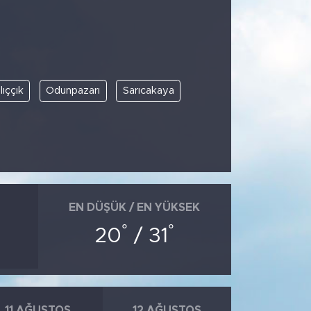
lıççık
Odunpazarı
Sarıcakaya
EN DÜŞÜK / EN YÜKSEK
°
°
20
/ 31
11 AĞUSTOS
12 AĞUSTOS