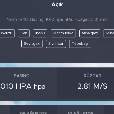
Açık
Nem: %48, Basınç: 1010 hpa hPa, Rüzgar: 2.81 m/s
ünyüzü
Han
İnönü
Mahmudiye
Mihalgazi
Miha
Seyitgazi
Sivrihisar
Tepebaşı
BASINÇ
RÜZGAR
1010 HPA
2.81 M/S
hpa
09 AĞUSTOS
10 AĞUSTOS