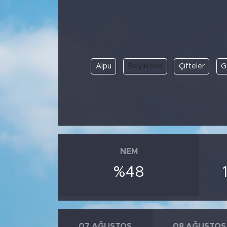
Spor
Yaşam
Alpu
Beylikova
Çifteler
G
Sağlık
Eğitim
Ekonomi
Hava Durumu
NEM
%48
Tavz Der
Bingöl Kaza Haberleri
07 AĞUSTOS
08 AĞUSTOS