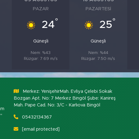
PAZAR
PAZARTESI
°
°
°
24
25
Güneşli
Güneşli
Nem: %43
Nem: %44
Rüzgar: 7.69 m/s
Rüzgar: 7.50 m/s
Merkez: YenişehirMah. Evliya Çelebi Sokak
Bozgan Apt. No: 7 Merkez Bingöl Şube: Kanireş
Mah. Pape Cad. No: 3/C - Karlıova Bingöl
om
."
05432134367
[email protected]