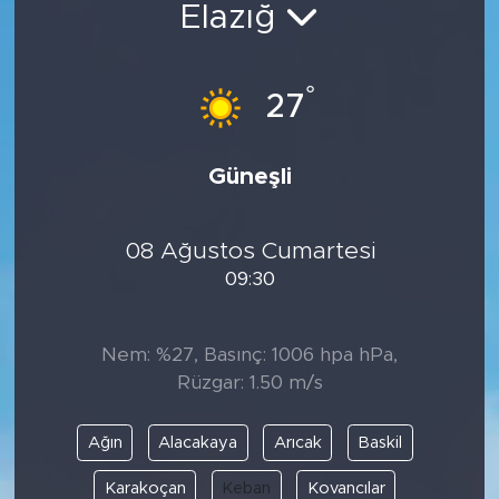
Elazığ
Spor
°
Yaşam
27
Sağlık
Güneşli
Eğitim
08 Ağustos Cumartesi
Ekonomi
09:30
Hava Durumu
Nem: %27, Basınç: 1006 hpa hPa,
Tavz Der
Rüzgar: 1.50 m/s
Bingöl Kaza Haberleri
Ağın
Alacakaya
Arıcak
Baskil
Karakoçan
Keban
Kovancılar