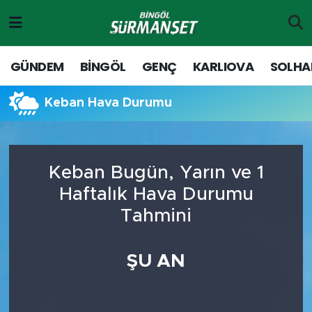
Gündem
Merkez Nöbetçi Eczaneler
GÜNDEM
BİNGÖL
GENÇ
KARLIOVA
SOLHA
Genç
Merkez Hava Durumu
Keban Hava Durumu
Solhan
Merkez Trafik Yoğunluk Haritası
Karlıova
Süper Lig Puan Durumu ve Fikstür
Keban Bugün, Yarın ve 1
Haftalık Hava Durumu
Adaklı-Kiğı
Tüm Manşetler
Tahmini
Yayladere-Yedisu
Son Dakika Haberleri
ŞU AN
MD Prestij Dergisi
Haber Arşivi
Siyaset