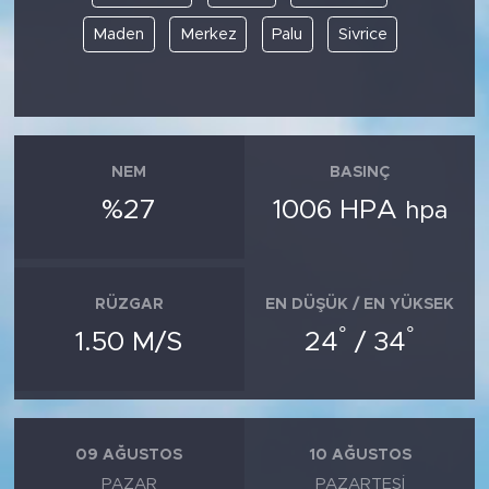
Maden
Merkez
Palu
Sivrice
NEM
BASINÇ
%27
1006 HPA
hpa
RÜZGAR
EN DÜŞÜK / EN YÜKSEK
°
°
1.50 M/S
24
/ 34
09 AĞUSTOS
10 AĞUSTOS
PAZAR
PAZARTESI