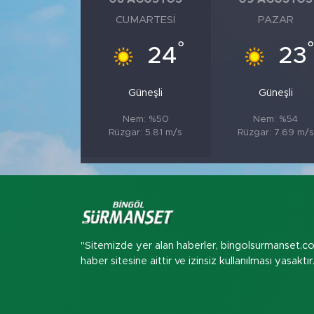
CUMARTESI
PAZAR
°
°
24
23
Güneşli
Güneşli
Nem: %50
Nem: %54
Rüzgar: 5.81 m/s
Rüzgar: 7.69 m/s
"Sitemizde yer alan haberler, bingolsurmanset.c
haber sitesine aittir ve izinsiz kullanılması yasaktır