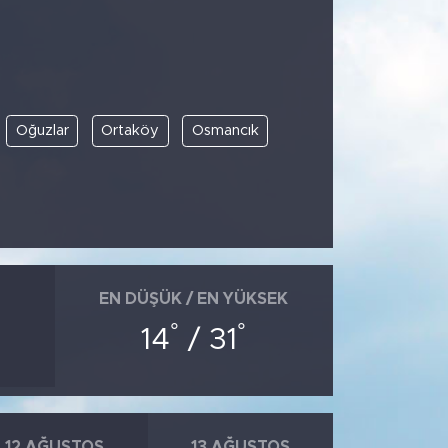
Oğuzlar
Ortaköy
Osmancık
EN DÜŞÜK / EN YÜKSEK
°
°
14
/ 31
12 AĞUSTOS
13 AĞUSTOS