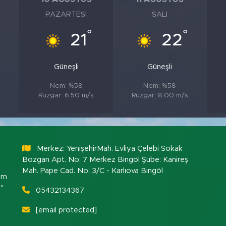
PAZARTESI
SALI
°
°
21
22
Güneşli
Güneşli
Nem: %58
Nem: %58
Rüzgar: 6.50 m/s
Rüzgar: 8.00 m/s
Merkez: YenişehirMah. Evliya Çelebi Sokak
Bozgan Apt. No: 7 Merkez Bingöl Şube: Kanireş
Mah. Pape Cad. No: 3/C - Karlıova Bingöl
om
."
05432134367
[email protected]