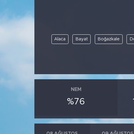
Spor
Yaşam
Alaca
Bayat
Boğazkale
D
Sağlık
Eğitim
Ekonomi
Hava Durumu
NEM
%76
Tavz Der
Bingöl Kaza Haberleri
08 AĞUSTOS
09 AĞUSTOS