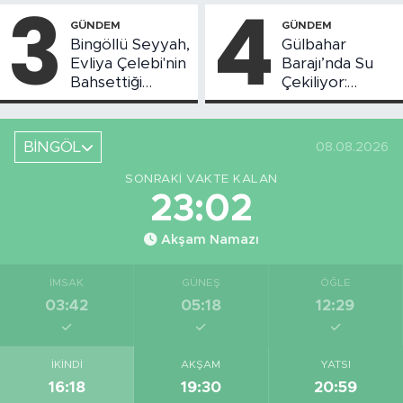
3
4
Başladı
GÜNDEM
GÜNDEM
Bingöllü Seyyah,
Gülbahar
Evliya Çelebi'nin
Barajı’nda Su
Bahsettiği
Çekiliyor:
Bingöl'deki O
Piknikçi Sayısı
Yeri Görüntüledi
Azaldı
BİNGÖL
08.08.2026
SONRAKI VAKTE KALAN
23:01
Akşam Namazı
İMSAK
GÜNEŞ
ÖĞLE
03:42
05:18
12:29
İKINDI
AKŞAM
YATSI
16:18
19:30
20:59