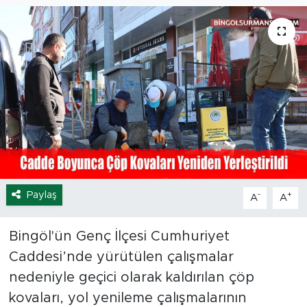
Spor
Yaşam
Sağlık
Eğitim
Ekonomi
Paylaş
-
+
A
A
Hava Durumu
Tavz Der
Bingöl'ün Genç İlçesi Cumhuriyet
Caddesi’nde yürütülen çalışmalar
Bingöl Kaza Haberleri
nedeniyle geçici olarak kaldırılan çöp
kovaları, yol yenileme çalışmalarının