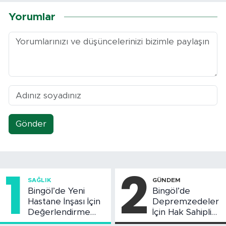
Yorumlar
Gönder
1
2
SAĞLIK
GÜNDEM
Bingöl’de Yeni
Bingöl’de
Hastane İnşası İçin
Depremzedeler
Değerlendirme
İçin Hak Sahipliği
Toplantısı Yapıldı
Askı Süreci