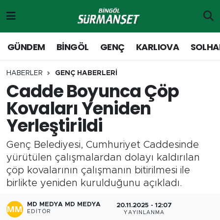
Gündem
Merkez Nöbetçi Eczaneler
GÜNDEM
BİNGÖL
GENÇ
KARLIOVA
SOLHA
Genç
Merkez Hava Durumu
HABERLER
GENÇ HABERLERİ
Cadde Boyunca Çöp
Solhan
Merkez Trafik Yoğunluk Haritası
Kovaları Yeniden
Karlıova
Süper Lig Puan Durumu ve Fikstür
Yerleştirildi
Adaklı-Kiğı
Tüm Manşetler
Genç Belediyesi, Cumhuriyet Caddesinde
yürütülen çalışmalardan dolayı kaldırılan
Yayladere-Yedisu
Son Dakika Haberleri
çöp kovalarının çalışmanın bitirilmesi ile
birlikte yeniden kurulduğunu açıkladı.
MD Prestij Dergisi
Haber Arşivi
MD MEDYA MD MEDYA
20.11.2025 - 12:07
Siyaset
EDITÖR
YAYINLANMA