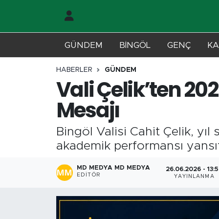
Gündem
Merkez Nöbetçi Eczaneler
GÜNDEM
BİNGÖL
GENÇ
KA
Genç
Merkez Hava Durumu
HABERLER
GÜNDEM
Vali Çelik’ten 20
Solhan
Merkez Trafik Yoğunluk Haritası
Mesajı
Karlıova
Süper Lig Puan Durumu ve Fikstür
Bingöl Valisi Cahit Çelik, yı
Adaklı-Kiğı
Tüm Manşetler
akademik performansı yansıtır
Yayladere-Yedisu
Son Dakika Haberleri
MD MEDYA MD MEDYA
26.06.2026 - 13:
EDITÖR
YAYINLANMA
MD Prestij Dergisi
Haber Arşivi
Siyaset