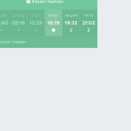
Akşam Namazı
SAK
GÜNEŞ
ÖĞLE
İKINDI
AKŞAM
YATSI
:40
05:16
12:29
16:19
19:32
21:02
Aylık Vakitler