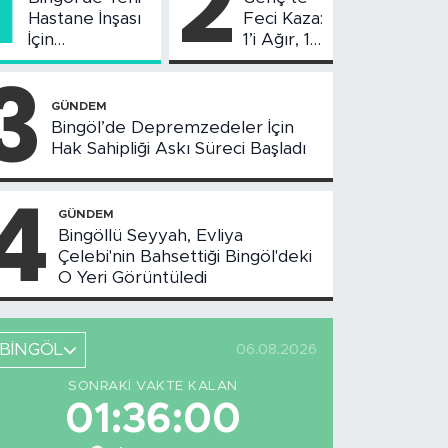
1
2
Hastane İnşası
Feci Kaza:
İçin
1’i Ağır, 10
Değerlendirme
Yaralı
3
Toplantısı
Yapıldı
GÜNDEM
Bingöl’de Depremzedeler İçin
Hak Sahipliği Askı Süreci Başladı
4
GÜNDEM
Bingöllü Seyyah, Evliya
Çelebi'nin Bahsettiği Bingöl'deki
O Yeri Görüntüledi
BİNGÖL
06.08.2026
SONRAKI VAKTE KALAN
01:35:59