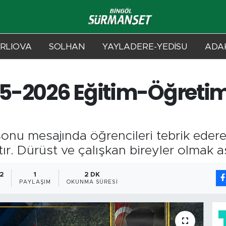
RLIOVA
SOLHAN
YAYLADERE-YEDİSU
ADAK
25-2026 Eğitim-Öğretim 
l sonu mesajında öğrencileri tebrik eder
. Dürüst ve çalışkan bireyler olmak ası
52
1
2 DK
PAYLAŞIM
OKUNMA SÜRESI