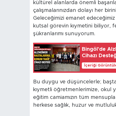
kültürel alanlarda önemli başarıla
çalışmalarınızdan dolayı her bir
Geleceğimizi emanet edeceğimiz n
kutsal görevin kıymetini biliyor, f
şükranlarımı sunuyorum.
Bingöl'de Al
Cihazı Desteğ
İçeriği Görüntü
Bu duygu ve düşüncelerle; başta 
kıymetli öğretmenlerimize, okul yö
eğitim camiamızın tüm mensupları
herkese sağlık, huzur ve mutluluk do