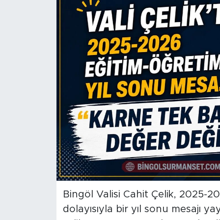
Spor
Yaşam
Sağlık
Eğitim
Ekonomi
Hava Durumu
Tavz Der
Bingöl Kaza Haberleri
Bingöl Valisi Cahit Çelik, 2025-
dolayısıyla bir yıl sonu mesajı ya