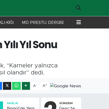
LI-KİĞI
MD PRESTİJ DERGİSİ
Yılı Yıl Sonu
ek, “Karneler yalnızca
l olandır” dedi.
-
+
A
A
SAĞLIK
GÜNDEM
Bingöl’de Yeni
Genç’te