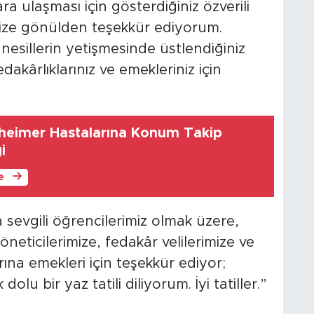
ra ulaşması için gösterdiğiniz özverili
inize gönülden teşekkür ediyorum.
esillerin yetişmesinde üstlendiğiniz
edakârlıklarınız ve emekleriniz için
zheimer Hastalarına Konum Takip
i
le
sevgili öğrencilerimiz olmak üzere,
neticilerimize, fedakâr velilerimize ve
na emekleri için teşekkür ediyor;
lu bir yaz tatili diliyorum. İyi tatiller.”