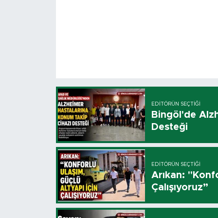
EDITÖRÜN SEÇTIĞI
Bingöl'de Alz
Desteği
EDITÖRÜN SEÇTIĞI
Arıkan: "Konfo
Çalışıyoruz”