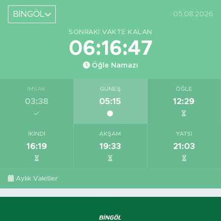
BİNGÖL
05.08.2026
SONRAKI VAKTE KALAN
06:16:46
Öğle Namazı
İMSAK
GÜNEŞ
ÖĞLE
03:38
05:15
12:29
İKINDI
AKŞAM
YATSI
16:19
19:33
21:03
Aylık Vakitler