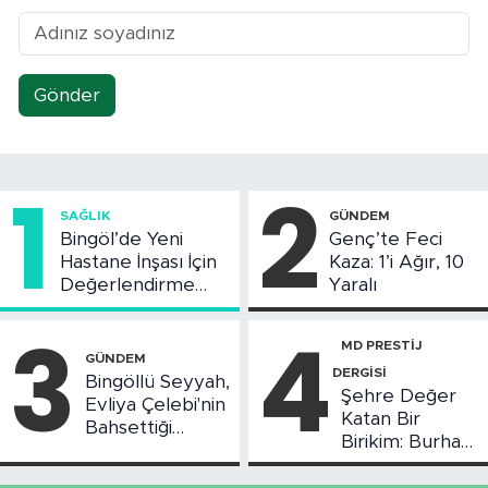
Gönder
1
2
SAĞLIK
GÜNDEM
Bingöl’de Yeni
Genç’te Feci
Hastane İnşası İçin
Kaza: 1’i Ağır, 10
Değerlendirme
Yaralı
Toplantısı Yapıldı
3
4
MD PRESTİJ
GÜNDEM
DERGİSİ
Bingöllü Seyyah,
Şehre Değer
Evliya Çelebi'nin
Katan Bir
Bahsettiği
Birikim: Burhan
Bingöl'deki O
Arıkız
Yeri Görüntüledi