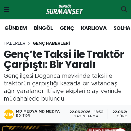
Gündem
Merkez Nöbetçi Eczaneler
GÜNDEM
BİNGÖL
GENÇ
KARLIOVA
SOLHA
Genç
Merkez Hava Durumu
HABERLER
GENÇ HABERLERİ
Genç’te Taksi ile Traktör
Solhan
Merkez Trafik Yoğunluk Haritası
Çarpıştı: Bir Yaralı
Karlıova
Süper Lig Puan Durumu ve Fikstür
Genç ilçesi Doğanca mevkiinde taksi ile
Adaklı-Kiğı
Tüm Manşetler
traktörün çarpıştığı kazada bir vatandaş
ağır yaralandı. İtfaiye ekipleri olay yerinde
Yayladere-Yedisu
Son Dakika Haberleri
müdahalede bulundu.
MD Prestij Dergisi
Haber Arşivi
MD MEDYA MD MEDYA
22.06.2026 - 13:52
22.06.202
EDITÖR
YAYINLANMA
GÜNCE
Siyaset