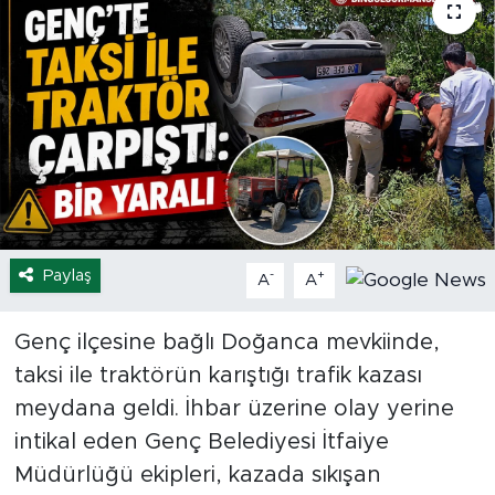
Spor
Yaşam
Sağlık
Eğitim
Ekonomi
Paylaş
-
+
A
A
Hava Durumu
Genç ilçesine bağlı Doğanca mevkiinde,
taksi ile traktörün karıştığı trafik kazası
Tavz Der
meydana geldi. İhbar üzerine olay yerine
Bingöl Kaza Haberleri
intikal eden Genç Belediyesi İtfaiye
Müdürlüğü ekipleri, kazada sıkışan