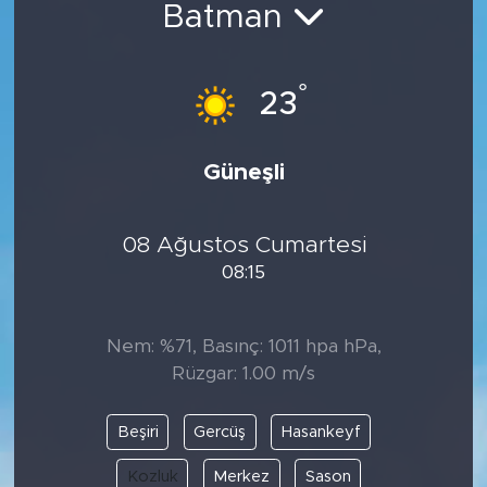
Batman
Spor
°
Yaşam
23
Sağlık
Güneşli
Eğitim
08 Ağustos Cumartesi
Ekonomi
08:15
Hava Durumu
Nem: %71, Basınç: 1011 hpa hPa,
Tavz Der
Rüzgar: 1.00 m/s
Bingöl Kaza Haberleri
Beşiri
Gercüş
Hasankeyf
Kozluk
Merkez
Sason