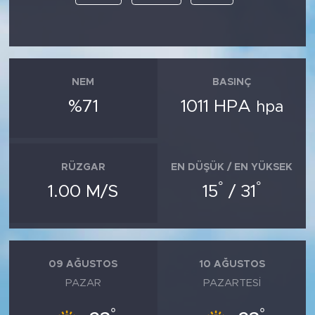
NEM
BASINÇ
%71
1011 HPA
hpa
RÜZGAR
EN DÜŞÜK / EN YÜKSEK
°
°
1.00 M/S
15
/ 31
09 AĞUSTOS
10 AĞUSTOS
PAZAR
PAZARTESI
°
°