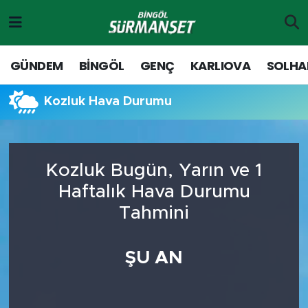
Gündem
Merkez Nöbetçi Eczaneler
GÜNDEM
BİNGÖL
GENÇ
KARLIOVA
SOLHA
Genç
Merkez Hava Durumu
Kozluk Hava Durumu
Solhan
Merkez Trafik Yoğunluk Haritası
Karlıova
Süper Lig Puan Durumu ve Fikstür
Kozluk Bugün, Yarın ve 1
Haftalık Hava Durumu
Adaklı-Kiğı
Tüm Manşetler
Tahmini
Yayladere-Yedisu
Son Dakika Haberleri
ŞU AN
MD Prestij Dergisi
Haber Arşivi
Siyaset