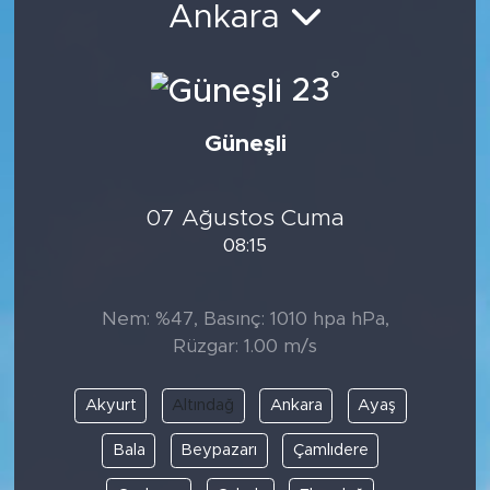
Ankara
Spor
°
23
Yaşam
Güneşli
Sağlık
Eğitim
07 Ağustos Cuma
08:15
Ekonomi
Hava Durumu
Nem: %47, Basınç: 1010 hpa hPa,
Rüzgar: 1.00 m/s
Tavz Der
Akyurt
Altındağ
Ankara
Ayaş
Bingöl Kaza Haberleri
Bala
Beypazarı
Çamlıdere