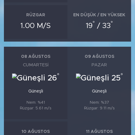
RÜZGAR
EN DÜŞÜK / EN YÜKSEK
°
°
1.00 M/S
19
/ 33
08 AĞUSTOS
09 AĞUSTOS
CUMARTESI
PAZAR
°
°
26
25
Güneşli
Güneşli
Nem: %41
Nem: %37
Rüzgar: 5.61 m/s
Rüzgar: 9.11 m/s
10 AĞUSTOS
11 AĞUSTOS