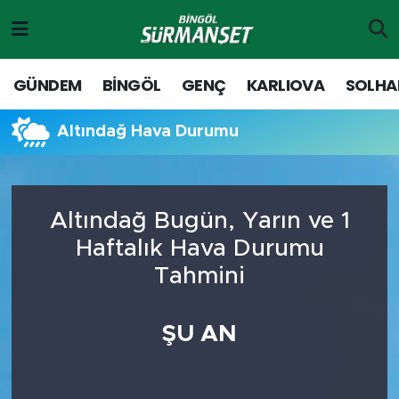
Gündem
Merkez Nöbetçi Eczaneler
GÜNDEM
BİNGÖL
GENÇ
KARLIOVA
SOLHA
Genç
Merkez Hava Durumu
Altındağ Hava Durumu
Solhan
Merkez Trafik Yoğunluk Haritası
Karlıova
Süper Lig Puan Durumu ve Fikstür
Altındağ Bugün, Yarın ve 1
Haftalık Hava Durumu
Adaklı-Kiğı
Tüm Manşetler
Tahmini
Yayladere-Yedisu
Son Dakika Haberleri
ŞU AN
MD Prestij Dergisi
Haber Arşivi
Siyaset