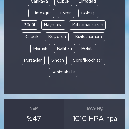
Çankaya
Çubuk
Elmadağ
Etimesgut
Evren
Gölbaşı
Güdül
Haymana
Kahramankazan
Kalecik
Keçiören
Kızılcahamam
Mamak
Nallıhan
Polatlı
Pursaklar
Sincan
Şereflikoçhisar
Yenimahalle
NEM
BASINÇ
%47
1010 HPA
hpa