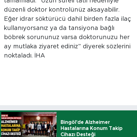
tamamladı: “Uzun süreli tatil nedeniyle
düzenli doktor kontrolünüz aksayabilir.
Eğer idrar söktürücü dahil birden fazla ilaç
kullanıyorsanız ya da tansiyona bağlı
böbrek sorununuz varsa doktorunuzu her
ay mutlaka ziyaret ediniz” diyerek sözlerini
noktaladı. İHA
Bingöl'de Alzheimer
Hastalarına Konum Takip
Cihazı Desteği