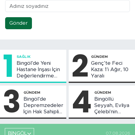
Gönder
1
2
SAĞLIK
GÜNDEM
Bingöl’de Yeni
Genç’te Feci
Hastane İnşası İçin
Kaza: 1’i Ağır, 10
Değerlendirme
Yaralı
Toplantısı Yapıldı
3
4
GÜNDEM
GÜNDEM
Bingöl’de
Bingöllü
Depremzedeler
Seyyah, Evliya
İçin Hak Sahipliği
Çelebi'nin
Askı Süreci
Bahsettiği
Başladı
Bingöl'deki O
Yeri
BİNGÖL
07.08.2026