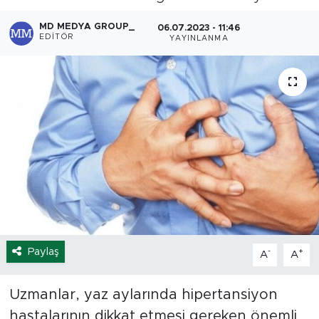
Spor
MD MEDYA GROUP_
06.07.2023 - 11:46
EDITÖR
YAYINLANMA
Yaşam
Sağlık
Eğitim
Ekonomi
Hava Durumu
Tavz Der
Paylaş
-
+
A
A
Bingöl Kaza Haberleri
Uzmanlar, yaz aylarında hipertansiyon
hastalarının dikkat etmesi gereken önemli