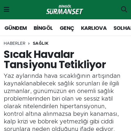
Gündem
Merkez Nöbetçi Eczaneler
GÜNDEM
BİNGÖL
GENÇ
KARLIOVA
SOLHA
Genç
Merkez Hava Durumu
HABERLER
SAĞLIK
Sıcak Havalar
Solhan
Merkez Trafik Yoğunluk Haritası
Tansiyonu Tetikliyor
Karlıova
Süper Lig Puan Durumu ve Fikstür
Yaz aylarında hava sıcaklığının artışından
Adaklı-Kiğı
Tüm Manşetler
kaynaklanabilecek sağlık sorunları ile ilgili
uzmanlar, günümüzün en önemli sağlık
Yayladere-Yedisu
Son Dakika Haberleri
problemlerinden biri olan ve sessiz katil
olarak nitelendirilen hipertansiyonun,
MD Prestij Dergisi
Haber Arşivi
kontrol altına alınmazsa beyin kanaması,
kalp krizi ve böbrek yetmezliği gibi ciddi
Siyaset
sorunlara neden olduğunu ifade ediyor.