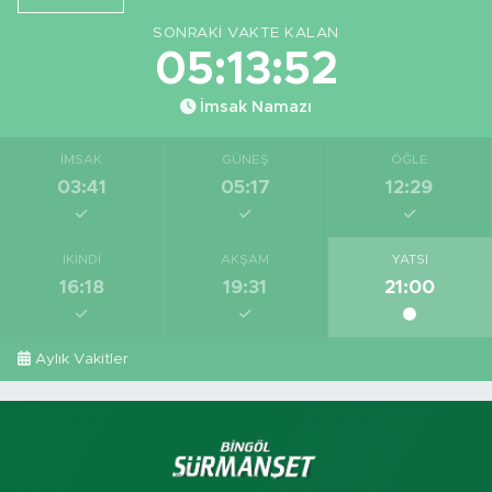
Görüntüledi
SONRAKI VAKTE KALAN
05:13:51
İmsak Namazı
İMSAK
GÜNEŞ
ÖĞLE
03:41
05:17
12:29
İKINDI
AKŞAM
YATSI
16:18
19:31
21:00
Aylık Vakitler