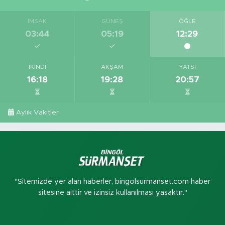
İMSAK
GÜNEŞ
ÖĞLE
03:44
05:19
12:29
İKINDI
AKŞAM
YATSI
16:18
19:28
20:57
Aylık Vakitler
"Sitemizde yer alan haberler, bingolsurmanset.com haber
sitesine aittir ve izinsiz kullanılması yasaktır."