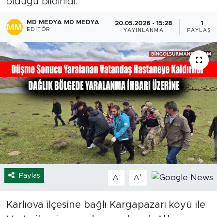
olduğu bildirildi.
Spor
MD MEDYA MD MEDYA
20.05.2026 - 15:28
1
EDITÖR
YAYINLANMA
PAYLAŞI
Yaşam
Sağlık
Eğitim
Ekonomi
Hava Durumu
Tavz Der
Paylaş
-
+
A
A
Bingöl Kaza Haberleri
Karlıova ilçesine bağlı Kargapazarı köyü ile