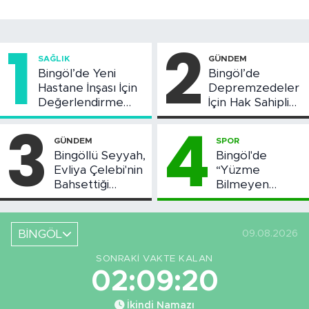
1
2
SAĞLIK
GÜNDEM
Bingöl’de Yeni
Bingöl’de
Hastane İnşası İçin
Depremzedeler
Değerlendirme
İçin Hak Sahipliği
Toplantısı Yapıldı
Askı Süreci
3
4
Başladı
GÜNDEM
SPOR
Bingöllü Seyyah,
Bingöl'de
Evliya Çelebi'nin
“Yüzme
Bahsettiği
Bilmeyen
Bingöl'deki O
Kalmasın”
Yeri Görüntüledi
Projesi Devam
Ediyor
BİNGÖL
09.08.2026
SONRAKI VAKTE KALAN
02:09:19
İkindi Namazı