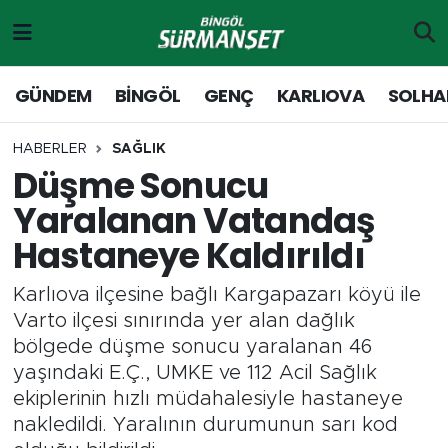
Gündem
Merkez Nöbetçi Eczaneler
GÜNDEM
BİNGÖL
GENÇ
KARLIOVA
SOLHA
Genç
Merkez Hava Durumu
HABERLER
SAĞLIK
Düşme Sonucu
Solhan
Merkez Trafik Yoğunluk Haritası
Yaralanan Vatandaş
Karlıova
Süper Lig Puan Durumu ve Fikstür
Hastaneye Kaldırıldı
Adaklı-Kiğı
Tüm Manşetler
Karlıova ilçesine bağlı Kargapazarı köyü ile
Varto ilçesi sınırında yer alan dağlık
Yayladere-Yedisu
Son Dakika Haberleri
bölgede düşme sonucu yaralanan 46
yaşındaki E.Ç., UMKE ve 112 Acil Sağlık
MD Prestij Dergisi
Haber Arşivi
ekiplerinin hızlı müdahalesiyle hastaneye
nakledildi. Yaralının durumunun sarı kod
Siyaset