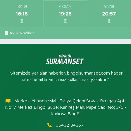
İKINDI
AKŞAM
YATSI
16:18
19:28
20:57
Aylık Vakitler
"Sitemizde yer alan haberler, bingolsurmanset.com haber
sitesine aittir ve izinsiz kullanılması yasaktır."
Merkez: YenişehirMah. Evliya Çelebi Sokak Bozgan Apt.
No: 7 Merkez Bingöl Şube: Kanireş Mah. Pape Cad. No: 3/C -
Karlıova Bingöl
05432134367