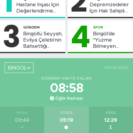
1
2
Hastane İnşası İçin
Depremzedeler
Değerlendirme
İçin Hak Sahipliği
Toplantısı Yapıldı
Askı Süreci
3
4
Başladı
GÜNDEM
SPOR
Bingöllü Seyyah,
Bingöl'de
Evliya Çelebi'nin
“Yüzme
Bahsettiği
Bilmeyen
Bingöl'deki O
Kalmasın”
Yeri Görüntüledi
Projesi Devam
Ediyor
BİNGÖL
09.08.2026
SONRAKI VAKTE KALAN
08:57
Öğle Namazı
İMSAK
GÜNEŞ
ÖĞLE
03:44
05:19
12:29