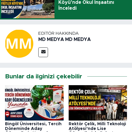
Köyü’nde Okul İnşaatını
İnceledi
EDITÖR HAKKINDA
MD MEDYA MD MEDYA
Bunlar da ilginizi çekebilir
Bingöl Üniversitesi, Tercih
Rektör Çelik, Milli Teknoloji
Döneminde Aday
Atölyesi’nde Lise