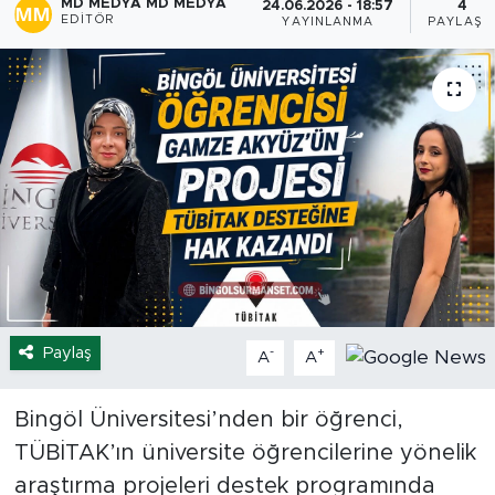
MD MEDYA MD MEDYA
24.06.2026 - 18:57
4
EDITÖR
YAYINLANMA
PAYLAŞI
Spor
Yaşam
Sağlık
Eğitim
Ekonomi
Hava Durumu
Paylaş
-
+
A
A
Tavz Der
Bingöl Üniversitesi’nden bir öğrenci,
Bingöl Kaza Haberleri
TÜBİTAK’ın üniversite öğrencilerine yönelik
araştırma projeleri destek programında