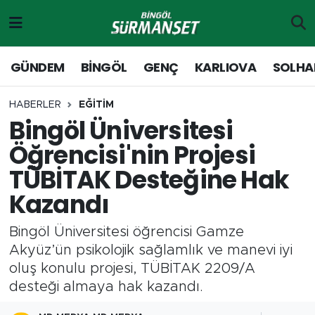
Gündem
Merkez Nöbetçi Eczaneler
GÜNDEM
BİNGÖL
GENÇ
KARLIOVA
SOLHA
Genç
Merkez Hava Durumu
HABERLER
EĞİTİM
Bingöl Üniversitesi
Solhan
Merkez Trafik Yoğunluk Haritası
Öğrencisi'nin Projesi
Karlıova
Süper Lig Puan Durumu ve Fikstür
TÜBİTAK Desteğine Hak
Kazandı
Adaklı-Kiğı
Tüm Manşetler
Bingöl Üniversitesi öğrencisi Gamze
Yayladere-Yedisu
Son Dakika Haberleri
Akyüz’ün psikolojik sağlamlık ve manevi iyi
oluş konulu projesi, TÜBİTAK 2209/A
MD Prestij Dergisi
Haber Arşivi
desteği almaya hak kazandı.
Siyaset