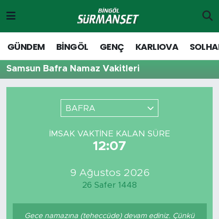
Gündem
Merkez Nöbetçi Eczaneler
GÜNDEM
BİNGÖL
GENÇ
KARLIOVA
SOLHA
Genç
Merkez Hava Durumu
Samsun Bafra Namaz Vakitleri
Solhan
Merkez Trafik Yoğunluk Haritası
BAFRA
Karlıova
Süper Lig Puan Durumu ve Fikstür
İMSAK VAKTINE KALAN SÜRE
Adaklı-Kiğı
Tüm Manşetler
12:07
Yayladere-Yedisu
Son Dakika Haberleri
9 Ağustos 2026
26 Safer 1448
MD Prestij Dergisi
Haber Arşivi
Siyaset
Gece namazına (teheccüde) devam ediniz. Çünkü