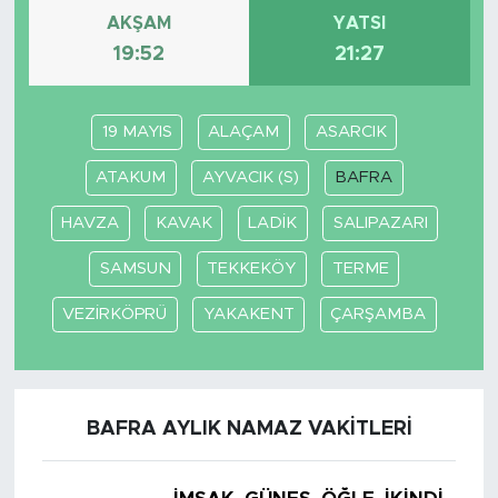
AKŞAM
YATSI
19:52
21:27
19 MAYIS
ALAÇAM
ASARCIK
ATAKUM
AYVACIK (S)
BAFRA
HAVZA
KAVAK
LADİK
SALIPAZARI
SAMSUN
TEKKEKÖY
TERME
VEZİRKÖPRÜ
YAKAKENT
ÇARŞAMBA
BAFRA AYLIK NAMAZ VAKITLERI