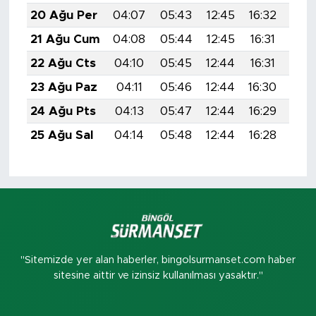
20 Ağu Per
04:07
05:43
12:45
16:32
19:
21 Ağu Cum
04:08
05:44
12:45
16:31
19:
22 Ağu Cts
04:10
05:45
12:44
16:31
19:
23 Ağu Paz
04:11
05:46
12:44
16:30
19:
24 Ağu Pts
04:13
05:47
12:44
16:29
19:
25 Ağu Sal
04:14
05:48
12:44
16:28
19:
"Sitemizde yer alan haberler, bingolsurmanset.com haber
sitesine aittir ve izinsiz kullanılması yasaktır."