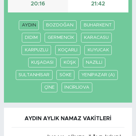
20:16
21:42
AYDIN
BOZDOĞAN
BUHARKENT
DİDİM
GERMENCİK
KARACASU
KARPUZLU
KOÇARLI
KUYUCAK
KUŞADASI
KÖŞK
NAZİLLİ
SULTANHİSAR
SÖKE
YENİPAZAR (A)
ÇİNE
İNCİRLİOVA
AYDIN AYLIK NAMAZ VAKITLERI