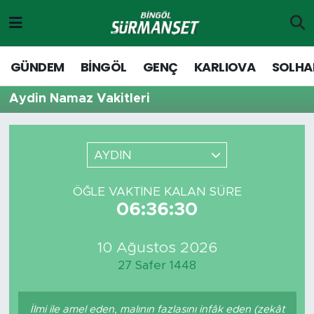
Gündem
Merkez Nöbetçi Eczaneler
GÜNDEM
BİNGÖL
GENÇ
KARLIOVA
SOLHA
Genç
Merkez Hava Durumu
Aydin Namaz Vakitleri
Solhan
Merkez Trafik Yoğunluk Haritası
AYDIN
Karlıova
Süper Lig Puan Durumu ve Fikstür
ÖĞLE VAKTINE KALAN SÜRE
Adaklı-Kiğı
Tüm Manşetler
06:36:30
Yayladere-Yedisu
Son Dakika Haberleri
10 Ağustos 2026
27 Safer 1448
MD Prestij Dergisi
Haber Arşivi
Siyaset
İlmi ile amel eden, malının fazlasını infâk eden (zekât