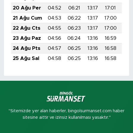
20 Ağu Per
04:52
06:21
13:17
17:01
20:
21 Ağu Cum
04:53
06:22
13:17
17:00
20:
22 Ağu Cts
04:55
06:23
13:17
17:00
20:
23 Ağu Paz
04:56
06:24
13:16
16:59
19:
24 Ağu Pts
04:57
06:25
13:16
16:58
19:
25 Ağu Sal
04:58
06:25
13:16
16:58
19:
"Sitemizde yer alan haberler, bingolsurmanset.com haber
sitesine aittir ve izinsiz kullanılması yasaktır."