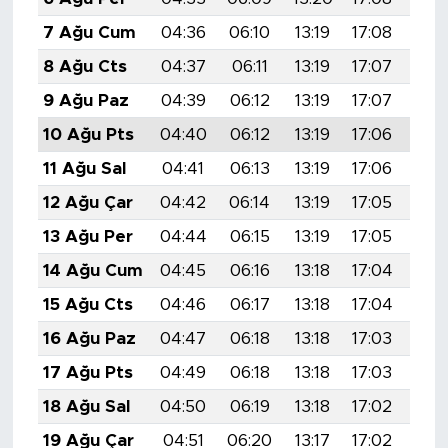
7 Ağu Cum
04:36
06:10
13:19
17:08
20:
8 Ağu Cts
04:37
06:11
13:19
17:07
20:
9 Ağu Paz
04:39
06:12
13:19
17:07
20:
10 Ağu Pts
04:40
06:12
13:19
17:06
20:
11 Ağu Sal
04:41
06:13
13:19
17:06
20:
12 Ağu Çar
04:42
06:14
13:19
17:05
20:
13 Ağu Per
04:44
06:15
13:19
17:05
20:
14 Ağu Cum
04:45
06:16
13:18
17:04
20:
15 Ağu Cts
04:46
06:17
13:18
17:04
20:
16 Ağu Paz
04:47
06:18
13:18
17:03
20:
17 Ağu Pts
04:49
06:18
13:18
17:03
20:
18 Ağu Sal
04:50
06:19
13:18
17:02
20:
19 Ağu Çar
04:51
06:20
13:17
17:02
20: