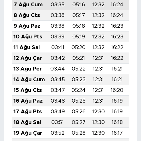
7 Ağu Cum
03:35
05:16
12:32
16:24
19:
8 Ağu Cts
03:36
05:17
12:32
16:24
19:
9 Ağu Paz
03:38
05:18
12:32
16:23
19:
10 Ağu Pts
03:39
05:19
12:32
16:23
19:
11 Ağu Sal
03:41
05:20
12:32
16:22
19:
12 Ağu Çar
03:42
05:21
12:31
16:22
19:
13 Ağu Per
03:44
05:22
12:31
16:21
19:
14 Ağu Cum
03:45
05:23
12:31
16:21
19:
15 Ağu Cts
03:47
05:24
12:31
16:20
19:
16 Ağu Paz
03:48
05:25
12:31
16:19
19:
17 Ağu Pts
03:49
05:26
12:30
16:19
19:
18 Ağu Sal
03:51
05:27
12:30
16:18
19:
19 Ağu Çar
03:52
05:28
12:30
16:17
19: