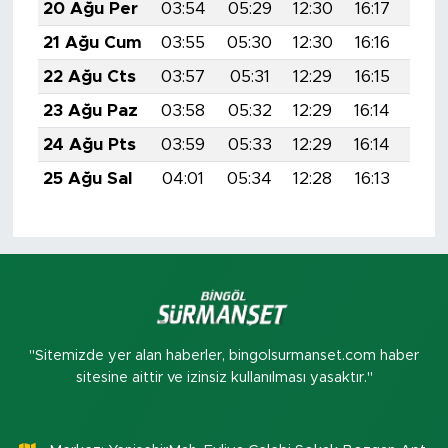
20 Ağu Per
03:54
05:29
12:30
16:17
19:
21 Ağu Cum
03:55
05:30
12:30
16:16
19:
22 Ağu Cts
03:57
05:31
12:29
16:15
19:
23 Ağu Paz
03:58
05:32
12:29
16:14
19:
24 Ağu Pts
03:59
05:33
12:29
16:14
19:
25 Ağu Sal
04:01
05:34
12:28
16:13
19:
"Sitemizde yer alan haberler, bingolsurmanset.com haber
sitesine aittir ve izinsiz kullanılması yasaktır."