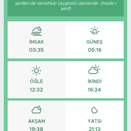
şerlileri de tamahkâr (açgözlü) olanlarıdır. (Hadis-i
şerif)
Spor
Yaşam
Sağlık
İMSAK
GÜNEŞ
03:35
05:16
Eğitim
Ekonomi
ÖĞLE
İKINDI
Hava Durumu
12:32
16:24
Tavz Der
Bingöl Kaza Haberleri
AKŞAM
YATSI
19:38
21:13