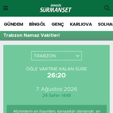
Gündem
Merkez Nöbetçi Eczaneler
GÜNDEM
BİNGÖL
GENÇ
KARLIOVA
SOLHA
Genç
Merkez Hava Durumu
Trabzon Namaz Vakitleri
Solhan
Merkez Trafik Yoğunluk Haritası
TRABZON
Karlıova
Süper Lig Puan Durumu ve Fikstür
ÖĞLE VAKTINE KALAN SÜRE
Adaklı-Kiğı
Tüm Manşetler
26:20
Yayladere-Yedisu
Son Dakika Haberleri
7 Ağustos 2026
24 Safer 1448
MD Prestij Dergisi
Haber Arşivi
Siyaset
Müminlerin en hayırlıları, kanaatkâr olanlarıdır, en