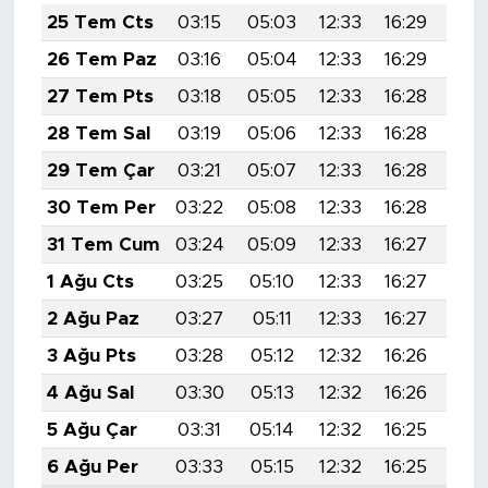
25 Tem Cts
03:15
05:03
12:33
16:29
19:
26 Tem Paz
03:16
05:04
12:33
16:29
19:
27 Tem Pts
03:18
05:05
12:33
16:28
19:
28 Tem Sal
03:19
05:06
12:33
16:28
19:
29 Tem Çar
03:21
05:07
12:33
16:28
19:
30 Tem Per
03:22
05:08
12:33
16:28
19:
31 Tem Cum
03:24
05:09
12:33
16:27
19:
1 Ağu Cts
03:25
05:10
12:33
16:27
19:
2 Ağu Paz
03:27
05:11
12:33
16:27
19:
3 Ağu Pts
03:28
05:12
12:32
16:26
19:
4 Ağu Sal
03:30
05:13
12:32
16:26
19:
5 Ağu Çar
03:31
05:14
12:32
16:25
19:
6 Ağu Per
03:33
05:15
12:32
16:25
19: