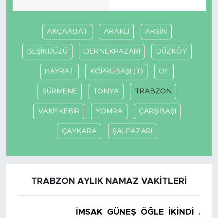
AKÇAABAT
ARAKLI
ARSİN
BEŞİKDÜZÜ
DERNEKPAZARI
DÜZKÖY
HAYRAT
KÖPRÜBAŞI (T)
OF
SÜRMENE
TONYA
TRABZON
VAKFIKEBİR
YOMRA
ÇARŞIBAŞI
ÇAYKARA
ŞALPAZARI
TRABZON AYLIK NAMAZ VAKITLERI
İMSAK
GÜNEŞ
ÖĞLE
İKINDI
AKŞ