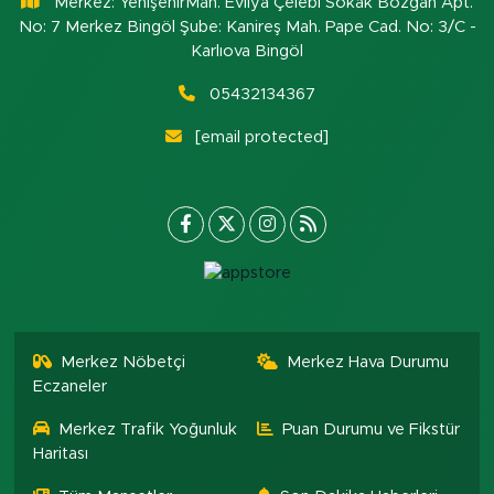
Merkez: YenişehirMah. Evliya Çelebi Sokak Bozgan Apt.
No: 7 Merkez Bingöl Şube: Kanireş Mah. Pape Cad. No: 3/C -
Karlıova Bingöl
05432134367
[email protected]
Merkez Nöbetçi
Merkez Hava Durumu
Eczaneler
Merkez Trafik Yoğunluk
Puan Durumu ve Fikstür
Haritası