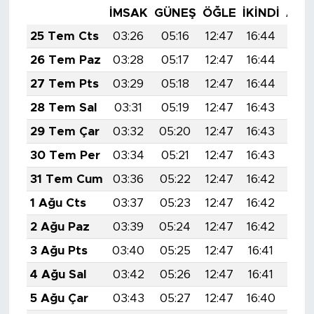
İMSAK
GÜNEŞ
ÖĞLE
İKINDI
AKŞ
25 Tem Cts
03:26
05:16
12:47
16:44
20:
26 Tem Paz
03:28
05:17
12:47
16:44
20:
27 Tem Pts
03:29
05:18
12:47
16:44
20:
28 Tem Sal
03:31
05:19
12:47
16:43
20:
29 Tem Çar
03:32
05:20
12:47
16:43
20:
30 Tem Per
03:34
05:21
12:47
16:43
20:
31 Tem Cum
03:36
05:22
12:47
16:42
20:
1 Ağu Cts
03:37
05:23
12:47
16:42
20:
2 Ağu Paz
03:39
05:24
12:47
16:42
20:
3 Ağu Pts
03:40
05:25
12:47
16:41
19:
4 Ağu Sal
03:42
05:26
12:47
16:41
19:
5 Ağu Çar
03:43
05:27
12:47
16:40
19: