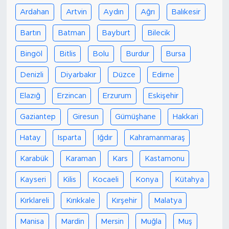
Ardahan
Artvin
Aydın
Ağrı
Balıkesir
Bartın
Batman
Bayburt
Bilecik
Bingöl
Bitlis
Bolu
Burdur
Bursa
Denizli
Diyarbakır
Düzce
Edirne
Elazığ
Erzincan
Erzurum
Eskişehir
Gaziantep
Giresun
Gümüşhane
Hakkari
Hatay
Isparta
Iğdır
Kahramanmaraş
Karabük
Karaman
Kars
Kastamonu
Kayseri
Kilis
Kocaeli
Konya
Kütahya
Kırklareli
Kırıkkale
Kırşehir
Malatya
Manisa
Mardin
Mersin
Muğla
Muş