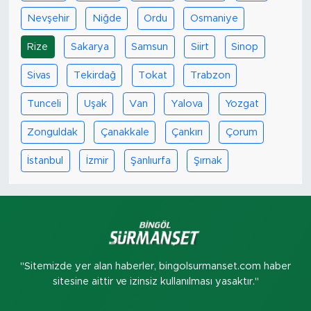
Nevşehir
Niğde
Ordu
Osmaniye
Rize
Sakarya
Samsun
Siirt
Sinop
Sivas
Tekirdağ
Tokat
Trabzon
Tunceli
Uşak
Van
Yalova
Yozgat
Zonguldak
Çanakkale
Çankırı
Çorum
İstanbul
İzmir
Şanlıurfa
Şırnak
"Sitemizde yer alan haberler, bingolsurmanset.com haber
sitesine aittir ve izinsiz kullanılması yasaktır."