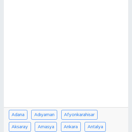
Spor
Yaşam
Sağlık
Eğitim
Ekonomi
Hava Durumu
Tavz Der
Adana
Adıyaman
Afyonkarahisar
Bingöl Kaza Haberleri
Aksaray
Amasya
Ankara
Antalya