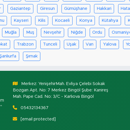
r
Gaziantep
Giresun
Gümüşhane
Hakkari
Hat
nu
Kayseri
Kilis
Kocaeli
Konya
Kütahya
K
Muğla
Muş
Nevşehir
Niğde
Ordu
Osmaniy
okat
Trabzon
Tunceli
Uşak
Van
Yalova
Y
Şanlıurfa
Şırnak
Merkez: YenişehirMah. Evliya Çelebi Sokak
Bozgan Apt. No: 7 Merkez Bingöl Şube: Kanireş
Mah. Pape Cad. No: 3/C - Karlıova Bingöl
om
."
05432134367
[email protected]