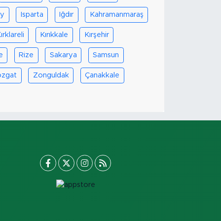
ay
Isparta
Iğdır
Kahramanmaraş
ırklareli
Kırıkkale
Kırşehir
e
Rize
Sakarya
Samsun
ozgat
Zonguldak
Çanakkale