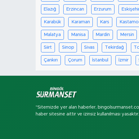
Elazığ
Erzincan
Erzurum
Eskişehi
Karabük
Karaman
Kars
Kastamo
Malatya
Manisa
Mardin
Mersin
Siirt
Sinop
Sivas
Tekirdağ
T
Çankırı
Çorum
İstanbul
İzmir
"Sitemizde yer alan haberler, bingolsurmanset.c
haber sitesine aittir ve izinsiz kullanılması yasaktır