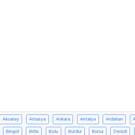
Aksaray
Amasya
Ankara
Antalya
Ardahan
A
Bingöl
Bitlis
Bolu
Burdur
Bursa
Denizli