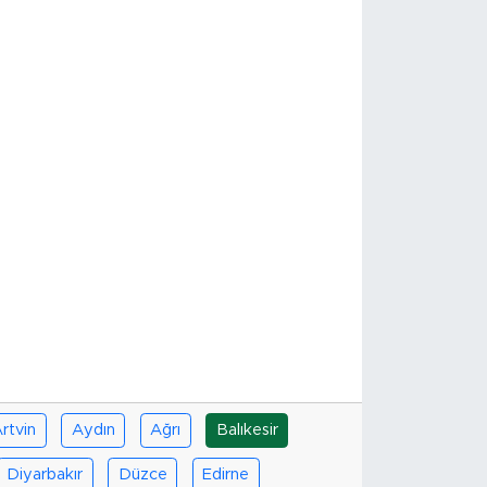
rtvin
Aydın
Ağrı
Balıkesir
Diyarbakır
Düzce
Edirne