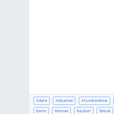
Spor
Yaşam
Sağlık
Eğitim
Ekonomi
Hava Durumu
Tavz Der
Bingöl Kaza Haberleri
Adana
Adıyaman
Afyonkarahisar
Bartın
Batman
Bayburt
Bilecik