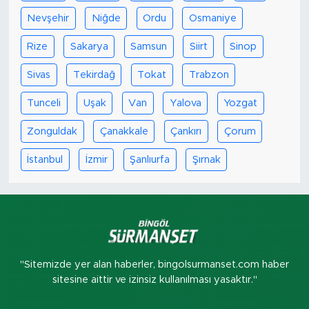
Nevşehir
Niğde
Ordu
Osmaniye
Rize
Sakarya
Samsun
Siirt
Sinop
Sivas
Tekirdağ
Tokat
Trabzon
Tunceli
Uşak
Van
Yalova
Yozgat
Zonguldak
Çanakkale
Çankırı
Çorum
İstanbul
İzmir
Şanlıurfa
Şırnak
"Sitemizde yer alan haberler, bingolsurmanset.com haber
sitesine aittir ve izinsiz kullanılması yasaktır."