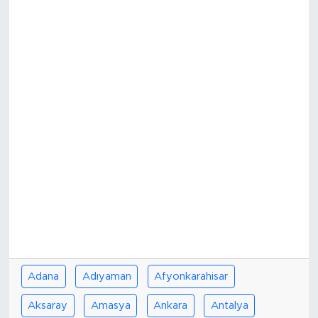
Spor
Yaşam
Sağlık
Eğitim
Ekonomi
Hava Durumu
Tavz Der
Adana
Adıyaman
Afyonkarahisar
Bingöl Kaza Haberleri
Aksaray
Amasya
Ankara
Antalya