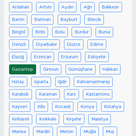
Ardahan
Artvin
Aydın
Ağrı
Balıkesir
Bartın
Batman
Bayburt
Bilecik
Bingöl
Bitlis
Bolu
Burdur
Bursa
Denizli
Diyarbakır
Düzce
Edirne
Elazığ
Erzincan
Erzurum
Eskişehir
Gaziantep
Giresun
Gümüşhane
Hakkari
Hatay
Isparta
Iğdır
Kahramanmaraş
Karabük
Karaman
Kars
Kastamonu
Kayseri
Kilis
Kocaeli
Konya
Kütahya
Kırklareli
Kırıkkale
Kırşehir
Malatya
Manisa
Mardin
Mersin
Muğla
Muş