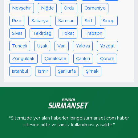
Nevşehir
Niğde
Ordu
Osmaniye
Rize
Sakarya
Samsun
Siirt
Sinop
Sivas
Tekirdağ
Tokat
Trabzon
Tunceli
Uşak
Van
Yalova
Yozgat
Zonguldak
Çanakkale
Çankırı
Çorum
İstanbul
İzmir
Şanlıurfa
Şırnak
"Sitemizde yer alan haberler, bingolsurmanset.com haber
sitesine aittir ve izinsiz kullanılması yasaktır."