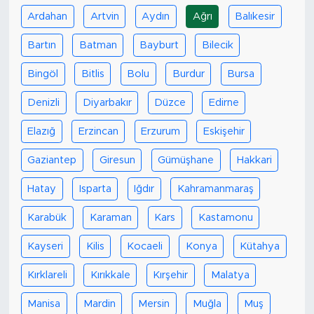
Ardahan
Artvin
Aydın
Ağrı
Balıkesir
Bartın
Batman
Bayburt
Bilecik
Bingöl
Bitlis
Bolu
Burdur
Bursa
Denizli
Diyarbakır
Düzce
Edirne
Elazığ
Erzincan
Erzurum
Eskişehir
Gaziantep
Giresun
Gümüşhane
Hakkari
Hatay
Isparta
Iğdır
Kahramanmaraş
Karabük
Karaman
Kars
Kastamonu
Kayseri
Kilis
Kocaeli
Konya
Kütahya
Kırklareli
Kırıkkale
Kırşehir
Malatya
Manisa
Mardin
Mersin
Muğla
Muş