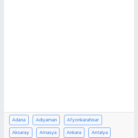
Spor
Yaşam
Sağlık
Eğitim
Ekonomi
Hava Durumu
Tavz Der
Adana
Adıyaman
Afyonkarahisar
Bingöl Kaza Haberleri
Aksaray
Amasya
Ankara
Antalya