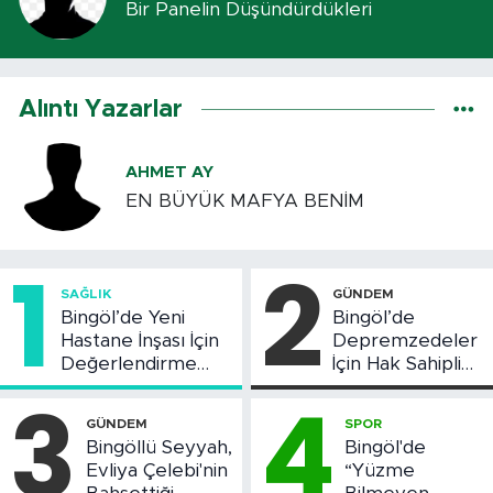
Bir Panelin Düşündürdükleri
Alıntı Yazarlar
AHMET AY
EN BÜYÜK MAFYA BENİM
1
2
SAĞLIK
GÜNDEM
Bingöl’de Yeni
Bingöl’de
Hastane İnşası İçin
Depremzedeler
Değerlendirme
İçin Hak Sahipliği
Toplantısı Yapıldı
Askı Süreci
3
4
Başladı
GÜNDEM
SPOR
Bingöllü Seyyah,
Bingöl'de
Evliya Çelebi'nin
“Yüzme