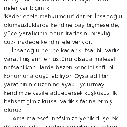
neler var biçimlik.
Spor
'Kader ecele mahkumdur' derler. İnsanoğlu
Yaşam
olumsuzluklarda kendine pay biçmese de,
yüce yaratıcının onun iradesini bıraktığı
Sağlık
cüz-i iradede kendini ele veriyor.
İnsanoğlu her ne kadar kutsal bir varlık,
Eğitim
yaratılmışların en üstünü olsada malesef
nefsani konularda bazen kendini sefil bir
Ekonomi
konumuna düşürebiliyor. Oysa adil bir
Hava Durumu
yaratıcının düzenine ayak uydurmayı
kendimize vazife addedersek kuşkusuz ilk
Tavz Der
bahsettiğimiz kutsal varlık sıfatına ermiş
oluruz.
Bingöl Kaza Haberleri
Ama malesef nefsimize yenik düşerek