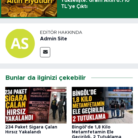
Yükselişte: Gram Altın 6.710
TL’ye Çıktı
EDITÖR HAKKINDA
Admin Site
Bunlar da ilginizi çekebilir
234 Paket Sigara Çalan
Bingöl’de 1,8 Kilo
Hırsız Yakalandı
Metamfetamin Ele
Geçirildi, 2 Tutuklama