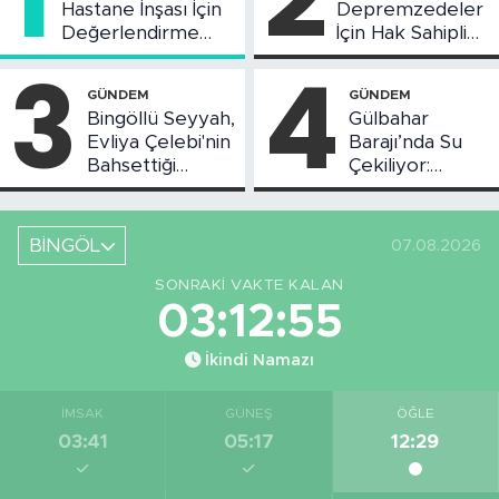
Hastane İnşası İçin
Depremzedeler
Değerlendirme
İçin Hak Sahipliği
Toplantısı Yapıldı
Askı Süreci
3
4
Başladı
GÜNDEM
GÜNDEM
Bingöllü Seyyah,
Gülbahar
Evliya Çelebi'nin
Barajı’nda Su
Bahsettiği
Çekiliyor:
Bingöl'deki O
Piknikçi Sayısı
Yeri Görüntüledi
Azaldı
BİNGÖL
07.08.2026
SONRAKI VAKTE KALAN
03:12:54
İkindi Namazı
İMSAK
GÜNEŞ
ÖĞLE
03:41
05:17
12:29