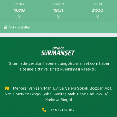
İKINDI
AKŞAM
YATSI
16:18
19:31
21:00
Aylık Vakitler
"Sitemizde yer alan haberler, bingolsurmanset.com haber
sitesine aittir ve izinsiz kullanılması yasaktır."
Merkez: YenişehirMah. Evliya Çelebi Sokak Bozgan Apt.
No: 7 Merkez Bingöl Şube: Kanireş Mah. Pape Cad. No: 3/C -
Karlıova Bingöl
05432134367