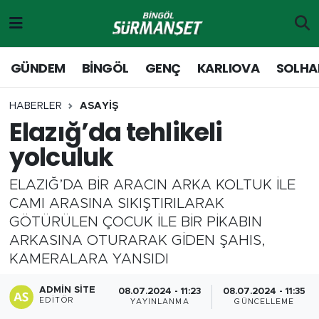
Gündem
Merkez Nöbetçi Eczaneler
GÜNDEM
BİNGÖL
GENÇ
KARLIOVA
SOLHA
Genç
Merkez Hava Durumu
HABERLER
ASAYİŞ
Elazığ’da tehlikeli
Solhan
Merkez Trafik Yoğunluk Haritası
yolculuk
Karlıova
Süper Lig Puan Durumu ve Fikstür
ELAZIĞ’DA BİR ARACIN ARKA KOLTUK İLE
Adaklı-Kiğı
Tüm Manşetler
CAMI ARASINA SIKIŞTIRILARAK
GÖTÜRÜLEN ÇOCUK İLE BİR PİKABIN
Yayladere-Yedisu
Son Dakika Haberleri
ARKASINA OTURARAK GİDEN ŞAHIS,
KAMERALARA YANSIDI
MD Prestij Dergisi
Haber Arşivi
ADMIN SITE
08.07.2024 - 11:23
08.07.2024 - 11:35
EDITÖR
YAYINLANMA
GÜNCELLEME
Siyaset