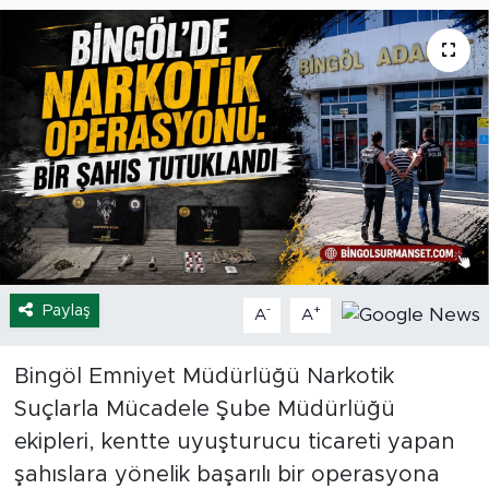
Spor
Yaşam
Sağlık
Eğitim
Ekonomi
Paylaş
-
+
A
A
Hava Durumu
Tavz Der
Bingöl Emniyet Müdürlüğü Narkotik
Suçlarla Mücadele Şube Müdürlüğü
Bingöl Kaza Haberleri
ekipleri, kentte uyuşturucu ticareti yapan
şahıslara yönelik başarılı bir operasyona