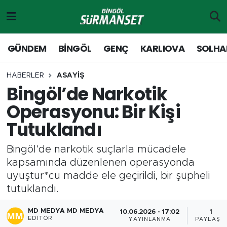
Gündem
Merkez Nöbetçi Eczaneler
GÜNDEM
BİNGÖL
GENÇ
KARLIOVA
SOLHA
Genç
Merkez Hava Durumu
HABERLER
ASAYİŞ
Bingöl’de Narkotik
Solhan
Merkez Trafik Yoğunluk Haritası
Operasyonu: Bir Kişi
Karlıova
Süper Lig Puan Durumu ve Fikstür
Tutuklandı
Adaklı-Kiğı
Tüm Manşetler
Bingöl’de narkotik suçlarla mücadele
kapsamında düzenlenen operasyonda
Yayladere-Yedisu
Son Dakika Haberleri
uyuştur*cu madde ele geçirildi, bir şüpheli
tutuklandı.
MD Prestij Dergisi
Haber Arşivi
MD MEDYA MD MEDYA
10.06.2026 - 17:02
1
Siyaset
EDITÖR
YAYINLANMA
PAYLAŞIM