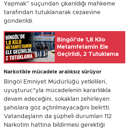
Yapmak” suçundan çıkarıldığı mahkeme
tarafından tutuklanarak cezaevine
gönderildi.
Bingöl’de 1,8 Kilo
Metamfetamin Ele
Geçirildi, 2 Tutuklama
Narkotikle mücadele aralıksız sürüyor
Bingöl Emniyet Müdürlüğü yetkilileri,
uyuşturuc*yla mücadelenin kararlılıkla
devam edeceğini, sokakları zehirleyen
şahıslara göz açtırılmayacağını belirtti.
Vatandaşların da şüpheli durumları 112
Narkotim hattına bildirmesi gerektiği