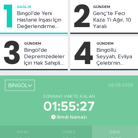
1
2
SAĞLIK
GÜNDEM
Bingöl’de Yeni
Genç’te Feci
Hastane İnşası İçin
Kaza: 1’i Ağır, 10
Değerlendirme
Yaralı
Toplantısı Yapıldı
3
4
GÜNDEM
GÜNDEM
Bingöl’de
Bingöllü
Depremzedeler
Seyyah, Evliya
İçin Hak Sahipliği
Çelebi'nin
Askı Süreci
Bahsettiği
Başladı
Bingöl'deki O
Yeri
BİNGÖL
06.08.2026
Görüntüledi
SONRAKI VAKTE KALAN
01:55:26
İkindi Namazı
İMSAK
GÜNEŞ
ÖĞLE