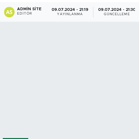
ADMIN SITE
09.07.2024 - 21:19
09.07.2024 - 21:30
Spor
EDITÖR
YAYINLANMA
GÜNCELLEME
Yaşam
Sağlık
Eğitim
Ekonomi
Hava Durumu
Tavz Der
Bingöl Kaza Haberleri