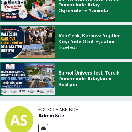
Döneminde Aday
Öğrencilerin Yanında
Vali Çelik, Karlıova Yiğitler
Köyü’nde Okul İnşaatını
İnceledi
Bingöl Üniversitesi, Tercih
Döneminde Adaylarını
Bekliyor
EDITÖR HAKKINDA
Admin Site