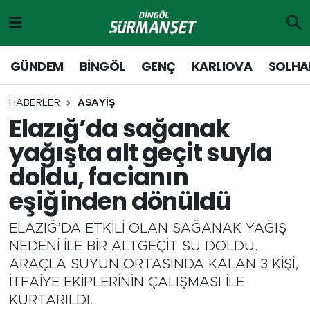
Gündem
Merkez Nöbetçi Eczaneler
GÜNDEM
BİNGÖL
GENÇ
KARLIOVA
SOLHA
Genç
Merkez Hava Durumu
HABERLER
ASAYİŞ
Elazığ’da sağanak
Solhan
Merkez Trafik Yoğunluk Haritası
yağışta alt geçit suyla
Karlıova
Süper Lig Puan Durumu ve Fikstür
doldu, facianın
eşiğinden dönüldü
Adaklı-Kiğı
Tüm Manşetler
ELAZIĞ’DA ETKİLİ OLAN SAĞANAK YAĞIŞ
Yayladere-Yedisu
Son Dakika Haberleri
NEDENİ İLE BİR ALTGEÇİT SU DOLDU.
ARAÇLA SUYUN ORTASINDA KALAN 3 KİŞİ,
MD Prestij Dergisi
Haber Arşivi
İTFAİYE EKİPLERİNİN ÇALIŞMASI İLE
KURTARILDI.
Siyaset