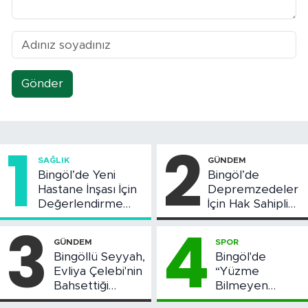
Gönder
1
2
SAĞLIK
GÜNDEM
Bingöl’de Yeni
Bingöl’de
Hastane İnşası İçin
Depremzedeler
Değerlendirme
İçin Hak Sahipliği
Toplantısı Yapıldı
Askı Süreci
3
4
Başladı
GÜNDEM
SPOR
Bingöllü Seyyah,
Bingöl'de
Evliya Çelebi'nin
“Yüzme
Bahsettiği
Bilmeyen
Bingöl'deki O
Kalmasın”