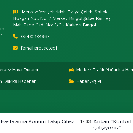
Merkez: YenişehirMah. Evliya Çelebi Sokak
Bozgan Apt. No: 7 Merkez Bingöl Şube: Kanireş
Mah. Pape Cad. No: 3/C - Karlıova Bingöl
om
."
05432134367
[email protected]
erkez Hava Durumu
Merkez Trafik Yoğunluk Hari
n Dakika Haberleri
Haber Arşivi
 Hastalarına Konum Takip Cihazı
Arıkan: "Konforlu
17:33
Çalışıyoruz”