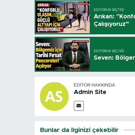
EDITÖRÜN SEÇTIĞI
Arıkan: "Konfo
Çalışıyoruz”
EDITÖRÜN SEÇTIĞI
Seven: Bölgemi
EDITÖR HAKKINDA
Admin Site
Bunlar da ilginizi çekebilir