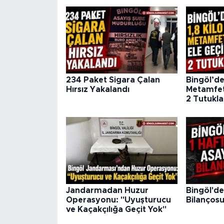
234 Paket Sigara Çalan
Bingöl’de 
Hırsız Yakalandı
Metamfeta
2 Tutukl
Jandarmadan Huzur
Bingöl'de
Operasyonu: "Uyuşturucu
Bilanços
ve Kaçakçılığa Geçit Yok"