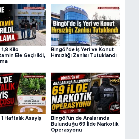
1,8 Kilo
Bingöl’de İş Yeri ve Konut
min Ele Geçirildi,
Hırsızlığı Zanlısı Tutuklandı
ama
 1 Haftalık Asayiş
Bingöl'ün de Aralarında
u
Bulunduğu 69 İlde Narkotik
Operasyonu