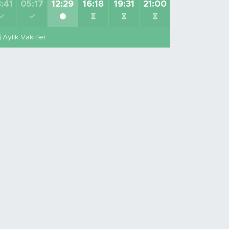
:41
05:17
12:29
16:18
19:31
21:00
Aylık Vakitler