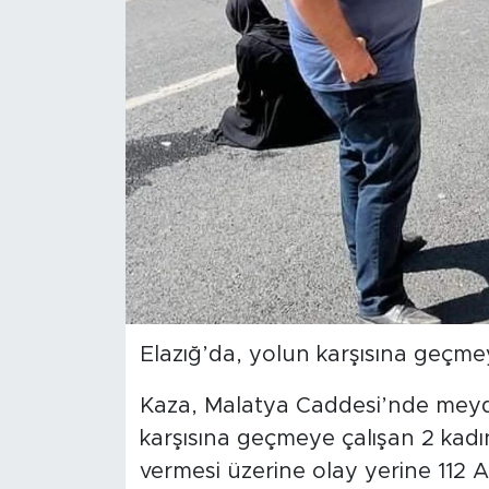
Spor
Yaşam
Sağlık
Eğitim
Ekonomi
Hava Durumu
Elazığ’da, yolun karşısına geçme
Tavz Der
Kaza, Malatya Caddesi’nde meydan
Bingöl Kaza Haberleri
karşısına geçmeye çalışan 2 kadı
vermesi üzerine olay yerine 112 Aci