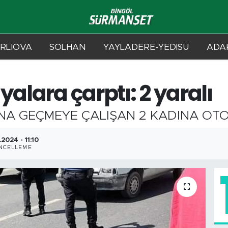
RLIOVA
SOLHAN
YAYLADERE-YEDİSU
ADAK
yalara çarptı: 2 yaralı
INA GEÇMEYE ÇALIŞAN 2 KADINA OTO
.2024 - 11:10
NCELLEME