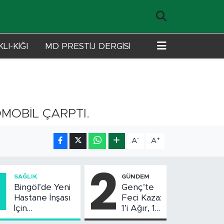
LI-KİĞI
MD PRESTİJ DERGİSİ
MOBİL ÇARPTI.
-
+
A
A
1
2
SAĞLIK
GÜNDEM
Bingöl’de Yeni
Genç’te
Hastane İnşası
Feci Kaza:
İçin
1’i Ağır, 10
Değerlendirme
Yaralı