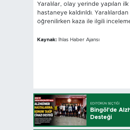
Yaralılar, olay yerinde yapılan 
hastaneye kaldırıldı. Yaralılard
öğrenilirken kaza ile ilgili inceleme
Kaynak:
İhlas Haber Ajansı
EDITÖRÜN SEÇTIĞI
Bingöl'de Alz
Desteği