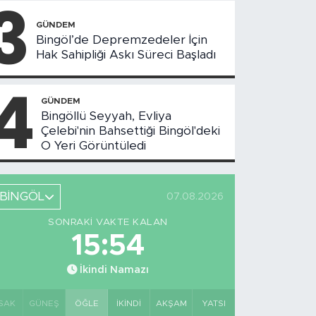
3
Toplantısı
Yapıldı
GÜNDEM
Bingöl’de Depremzedeler İçin
Hak Sahipliği Askı Süreci Başladı
4
GÜNDEM
Bingöllü Seyyah, Evliya
Çelebi'nin Bahsettiği Bingöl'deki
O Yeri Görüntüledi
BİNGÖL
07.08.2026
SONRAKI VAKTE KALAN
15:53
İkindi Namazı
SAK
GÜNEŞ
ÖĞLE
İKINDI
AKŞAM
YATSI