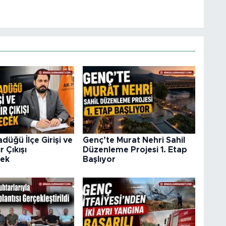
düğü İlçe Girişi ve
Genç’te Murat Nehri Sahil
 Çıkışı
Düzenleme Projesi 1. Etap
cek
Başlıyor