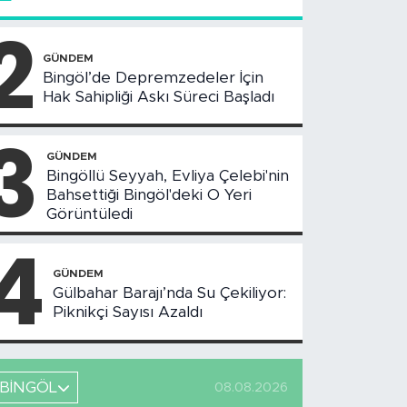
2
GÜNDEM
Bingöl’de Depremzedeler İçin
Hak Sahipliği Askı Süreci Başladı
3
GÜNDEM
Bingöllü Seyyah, Evliya Çelebi'nin
Bahsettiği Bingöl'deki O Yeri
Görüntüledi
4
GÜNDEM
Gülbahar Barajı’nda Su Çekiliyor:
Piknikçi Sayısı Azaldı
BİNGÖL
08.08.2026