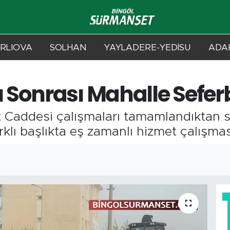
RLIOVA
SOLHAN
YAYLADERE-YEDİSU
ADAK
Sonrası Mahalle Seferbe
 Caddesi çalışmaları tamamlandıktan s
klı başlıkta eş zamanlı hizmet çalışması
4