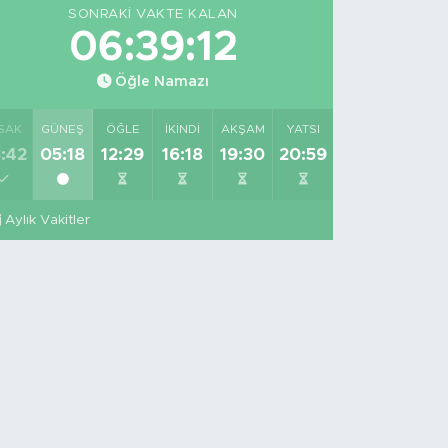
SONRAKI VAKTE KALAN
06:39:11
Öğle Namazı
SAK
GÜNEŞ
ÖĞLE
İKINDI
AKŞAM
YATSI
:42
05:18
12:29
16:18
19:30
20:59
Aylık Vakitler