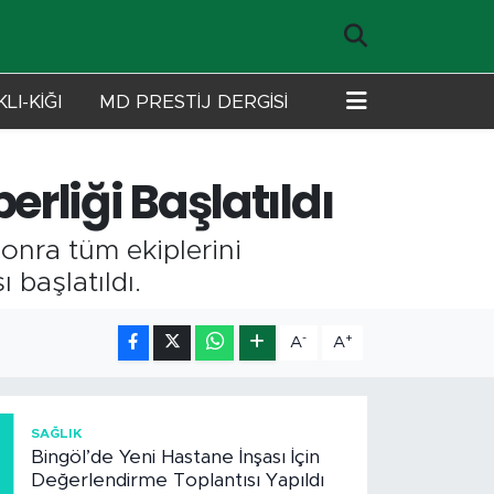
LI-KİĞI
MD PRESTİJ DERGİSİ
rliği Başlatıldı
onra tüm ekiplerini
 başlatıldı.
-
+
A
A
1
SAĞLIK
Bingöl’de Yeni Hastane İnşası İçin
Değerlendirme Toplantısı Yapıldı