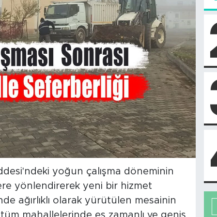
ddesi'ndeki yoğun çalışma döneminin
ere yönlendirerek yeni bir hizmet
nde ağırlıklı olarak yürütülen mesainin
n tüm mahallelerinde eş zamanlı ve geniş