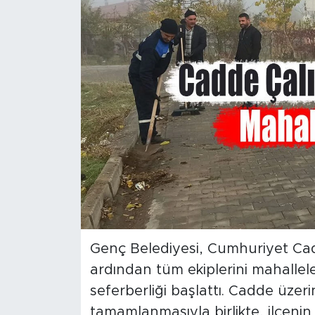
Spor
Yaşam
Sağlık
Eğitim
Ekonomi
Hava Durumu
Tavz Der
Genç Belediyesi, Cumhuriyet Ca
ardından tüm ekiplerini mahallel
Bingöl Kaza Haberleri
seferberliği başlattı. Cadde üzeri
tamamlanmasıyla birlikte, ilçeni