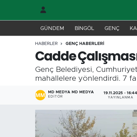
Gündem
Merkez Nöbetçi Eczaneler
GÜNDEM
BİNGÖL
GENÇ
KA
Genç
Merkez Hava Durumu
HABERLER
GENÇ HABERLERİ
Cadde Çalışması 
Solhan
Merkez Trafik Yoğunluk Haritası
Genç Belediyesi, Cumhuriyet
Karlıova
Süper Lig Puan Durumu ve Fikstür
mahallelere yönlendirdi. 7 far
Adaklı-Kiğı
Tüm Manşetler
MD MEDYA MD MEDYA
19.11.2025 - 16:4
EDITÖR
YAYINLANMA
Yayladere-Yedisu
Son Dakika Haberleri
MD Prestij Dergisi
Haber Arşivi
Siyaset