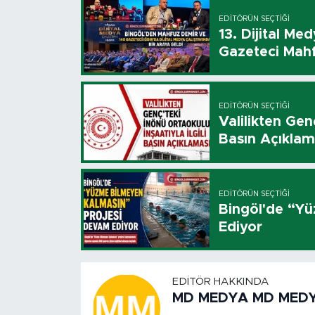
EDITÖRÜN SEÇTIĞI
13. Dijital Me
Gazeteci Mahf
EDITÖRÜN SEÇTIĞI
Valilikten Genç
Basın Açıklam
EDITÖRÜN SEÇTIĞI
Bingöl'de “Y
Ediyor
EDITÖR HAKKINDA
MD MEDYA MD MED