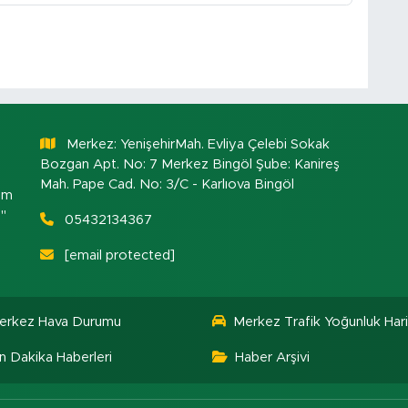
Merkez: YenişehirMah. Evliya Çelebi Sokak
Bozgan Apt. No: 7 Merkez Bingöl Şube: Kanireş
Mah. Pape Cad. No: 3/C - Karlıova Bingöl
om
."
05432134367
[email protected]
erkez Hava Durumu
Merkez Trafik Yoğunluk Hari
n Dakika Haberleri
Haber Arşivi