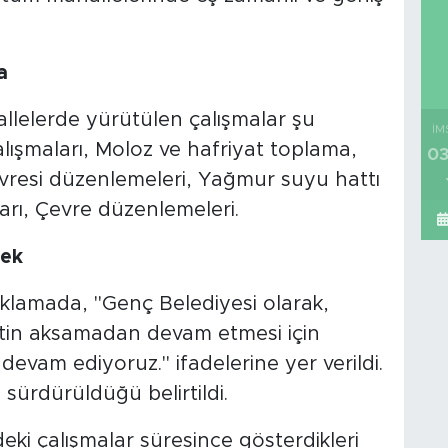
a
allelerde yürütülen çalışmalar şu
İM
alışmaları, Moloz ve hafriyat toplama,
03
resi düzenlemeleri, Yağmur suyu hattı
rı, Çevre düzenlemeleri.
ek
klamada, "Genç Belediyesi olarak,
etin aksamadan devam etmesi için
evam ediyoruz." ifadelerine yer verildi.
 sürdürüldüğü belirtildi.
ki çalışmalar süresince gösterdikleri