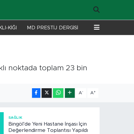
LI-KİĞI
MD PRESTİJ DERGİSİ
rklı noktada toplam 23 bin
-
+
A
A
1
SAĞLIK
Bingöl’de Yeni Hastane İnşası İçin
Değerlendirme Toplantısı Yapıldı