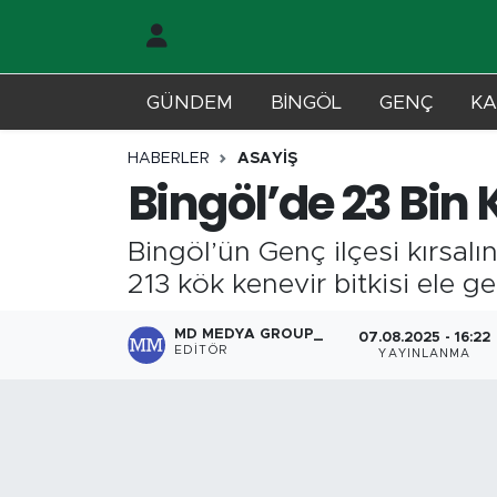
Gündem
Merkez Nöbetçi Eczaneler
GÜNDEM
BİNGÖL
GENÇ
KA
Genç
Merkez Hava Durumu
HABERLER
ASAYİŞ
Bingöl’de 23 Bin K
Solhan
Merkez Trafik Yoğunluk Haritası
Bingöl’ün Genç ilçesi kırsal
Karlıova
Süper Lig Puan Durumu ve Fikstür
213 kök kenevir bitkisi ele geç
Adaklı-Kiğı
Tüm Manşetler
MD MEDYA GROUP_
07.08.2025 - 16:22
EDITÖR
YAYINLANMA
Yayladere-Yedisu
Son Dakika Haberleri
MD Prestij Dergisi
Haber Arşivi
Siyaset