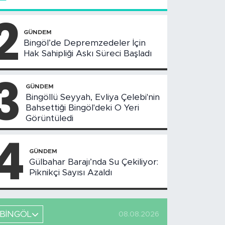
2
GÜNDEM
Bingöl’de Depremzedeler İçin
Hak Sahipliği Askı Süreci Başladı
3
GÜNDEM
Bingöllü Seyyah, Evliya Çelebi'nin
Bahsettiği Bingöl'deki O Yeri
Görüntüledi
4
GÜNDEM
Gülbahar Barajı’nda Su Çekiliyor:
Piknikçi Sayısı Azaldı
BİNGÖL
08.08.2026