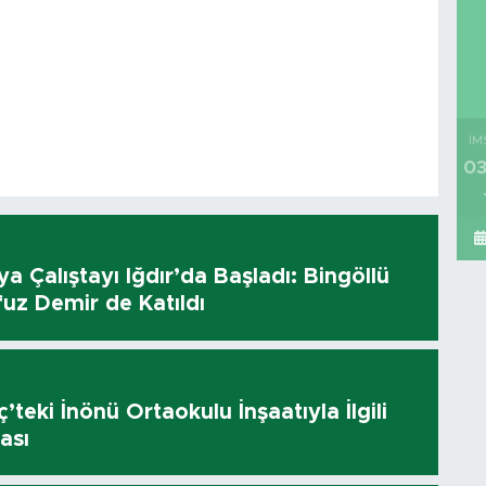
İM
03
dya Çalıştayı Iğdır’da Başladı: Bingöllü
uz Demir de Katıldı
’teki İnönü Ortaokulu İnşaatıyla İlgili
ası