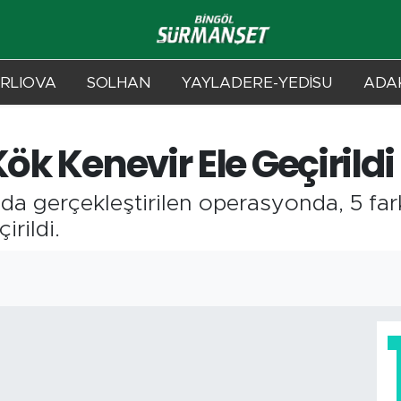
RLIOVA
SOLHAN
YAYLADERE-YEDİSU
ADAK
ök Kenevir Ele Geçirildi
ında gerçekleştirilen operasyonda, 5 fa
irildi.