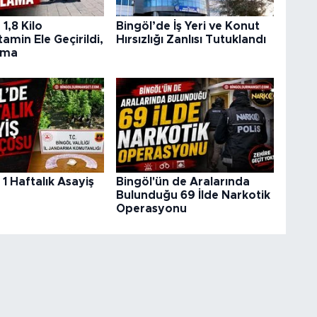
1,8 Kilo
Bingöl’de İş Yeri ve Konut
min Ele Geçirildi,
Hırsızlığı Zanlısı Tutuklandı
ama
 1 Haftalık Asayiş
Bingöl'ün de Aralarında
u
Bulunduğu 69 İlde Narkotik
Operasyonu