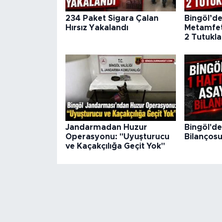
234 Paket Sigara Çalan
Bingöl’de 
Hırsız Yakalandı
Metamfeta
2 Tutukl
Jandarmadan Huzur
Bingöl'de
Operasyonu: "Uyuşturucu
Bilanços
ve Kaçakçılığa Geçit Yok"