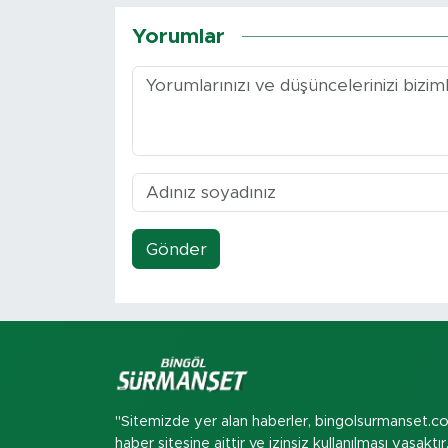
Yorumlar
Gönder
"Sitemizde yer alan haberler, bingolsurmanset.c
haber sitesine aittir ve izinsiz kullanılması yasaktır