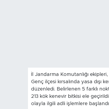
Spor
Yaşam
Sağlık
Eğitim
Ekonomi
Hava Durumu
İl Jandarma Komutanlığı ekipler
Genç ilçesi kırsalında yasa dışı 
Tavz Der
düzenledi. Belirlenen 5 farklı n
Bingöl Kaza Haberleri
213 kök kenevir bitkisi ele geçiril
olayla ilgili adli işlemlere başlandığ