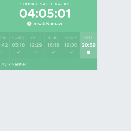
SONRAKI VAKTE KALAN
04:05:00
İmsak Namazı
SAK
GÜNEŞ
ÖĞLE
İKINDI
AKŞAM
YATSI
:42
05:18
12:29
16:18
19:30
20:59
Aylık Vakitler