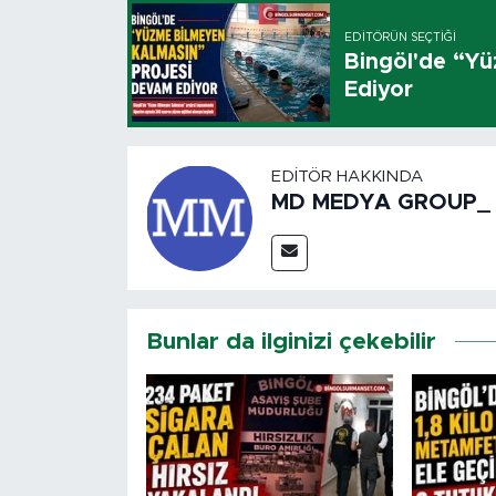
EDITÖRÜN SEÇTIĞI
Bingöl'de “Y
Ediyor
EDITÖR HAKKINDA
MD MEDYA GROUP_
Bunlar da ilginizi çekebilir