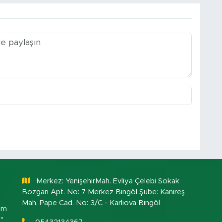
Merkez: YenişehirMah. Evliya Çelebi Sokak
Bozgan Apt. No: 7 Merkez Bingöl Şube: Kanireş
Mah. Pape Cad. No: 3/C - Karlıova Bingöl
om
."