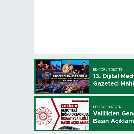
EDITÖRÜN SEÇTIĞI
13. Dijital Me
Gazeteci Mahf
EDITÖRÜN SEÇTIĞI
Valilikten Genç
Basın Açıklam