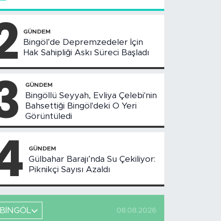
2
GÜNDEM
Bingöl’de Depremzedeler İçin
Hak Sahipliği Askı Süreci Başladı
3
GÜNDEM
Bingöllü Seyyah, Evliya Çelebi'nin
Bahsettiği Bingöl'deki O Yeri
Görüntüledi
4
GÜNDEM
Gülbahar Barajı’nda Su Çekiliyor:
Piknikçi Sayısı Azaldı
BİNGÖL
08.08.2026