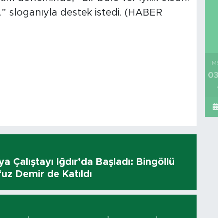
.” sloganıyla destek istedi. (HABER
İM
03
dya Çalıştayı Iğdır’da Başladı: Bingöllü
uz Demir de Katıldı