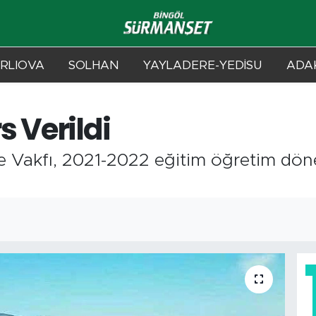
RLIOVA
SOLHAN
YAYLADERE-YEDİSU
ADAK
 Verildi
rme Vakfı, 2021-2022 eğitim öğretim d