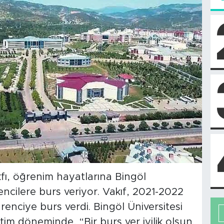
kfı, öğrenim hayatlarına Bingöl
cilere burs veriyor. Vakıf, 2021-2022
nciye burs verdi. Bingöl Üniversitesi
tim döneminde, “Bir burs ver iyilik olsun.