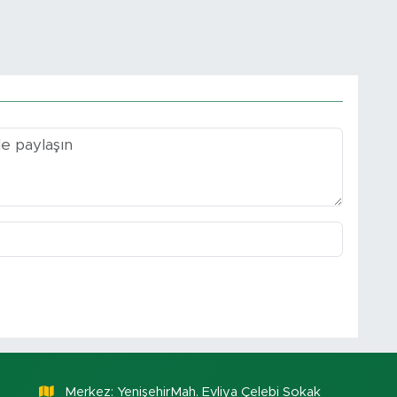
Merkez: YenişehirMah. Evliya Çelebi Sokak