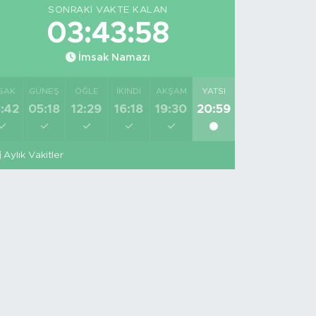
SONRAKI VAKTE KALAN
03:43:57
İmsak Namazı
SAK
GÜNEŞ
ÖĞLE
İKINDI
AKŞAM
YATSI
:42
05:18
12:29
16:18
19:30
20:59
Aylık Vakitler