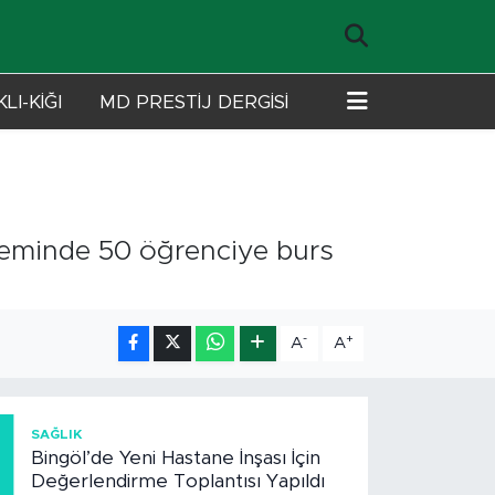
LI-KİĞI
MD PRESTİJ DERGİSİ
öneminde 50 öğrenciye burs
-
+
A
A
1
SAĞLIK
Bingöl’de Yeni Hastane İnşası İçin
Değerlendirme Toplantısı Yapıldı