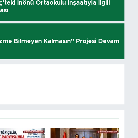
’teki İnönü Ortaokulu İnşaatıyla İlgili
ası
üzme Bilmeyen Kalmasın” Projesi Devam