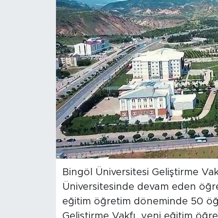
Spor
Yaşam
Sağlık
Eğitim
Ekonomi
Hava Durumu
Tavz Der
Bingöl Üniversitesi Geliştirme Va
Üniversitesinde devam eden öğren
Bingöl Kaza Haberleri
eğitim öğretim döneminde 50 öğre
Geliştirme Vakfı, yeni eğitim öğre