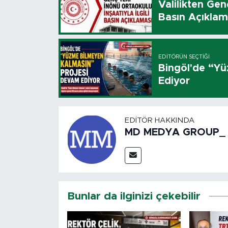
Valilikten Genç
Basın Açıklam
EDITÖRÜN SEÇTIĞI
Bingöl'de “Y
Ediyor
EDITÖR HAKKINDA
MD MEDYA GROUP_
Bunlar da ilginizi çekebilir