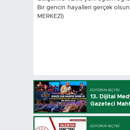
Bir gencin hayalleri gerçek olsun
MERKEZİ)
EDITÖRÜN SEÇTIĞI
13. Dijital Me
Gazeteci Mahf
EDITÖRÜN SEÇTIĞI